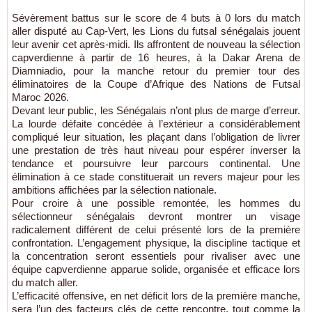
Sévèrement battus sur le score de 4 buts à 0 lors du match
aller disputé au Cap-Vert, les Lions du futsal sénégalais jouent
leur avenir cet après-midi. Ils affrontent de nouveau la sélection
capverdienne à partir de 16 heures, à la Dakar Arena de
Diamniadio, pour la manche retour du premier tour des
éliminatoires de la Coupe d’Afrique des Nations de Futsal
Maroc 2026.
Devant leur public, les Sénégalais n’ont plus de marge d’erreur.
La lourde défaite concédée à l’extérieur a considérablement
compliqué leur situation, les plaçant dans l’obligation de livrer
une prestation de très haut niveau pour espérer inverser la
tendance et poursuivre leur parcours continental. Une
élimination à ce stade constituerait un revers majeur pour les
ambitions affichées par la sélection nationale.
Pour croire à une possible remontée, les hommes du
sélectionneur sénégalais devront montrer un visage
radicalement différent de celui présenté lors de la première
confrontation. L’engagement physique, la discipline tactique et
la concentration seront essentiels pour rivaliser avec une
équipe capverdienne apparue solide, organisée et efficace lors
du match aller.
L’efficacité offensive, en net déficit lors de la première manche,
sera l’un des facteurs clés de cette rencontre, tout comme la