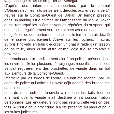
vagabondage et séjour irrégulier au Sénégal.
D’après des informations rapportées par le journal
L’Observateur, les faits se seraient déroulés aux environs de 14
heures sur la Corniche‑Ouest de Dakar. Un témoin présent
dans un parking situé en face de l’Ambassade du Mali à Dakar
aurait remarqué les allées et venues répétées du suspect, qui
descendait régulièrement vers les rochers avec un sac.
Intrigué par ce comportement inhabituel, le témoin aurait décidé
de le suivre discrètement. Arrivé sur les rochers, il aurait
surpris l’individu en train d’égorger un chat à l’aide d’un tesson
de bouteille, alors qu’un autre animal déjà tué se trouvait à
proximité.
Le témoin aurait immédiatement alerté un policier présent dans
les environs. Selon plusieurs témoignages recueillis, le suspect
vendait régulièrement des brochettes de viande dans un bol
aux alentours de la Corniche-Ouest.
Interpellé par les forces de l’ordre, il aurait été reconnu par un
agent de police qui affirme lui avoir déjà acheté des brochettes
dans le secteur.
Lors de son audition, l’individu a reconnu les faits tout en
affirmant que la viande était destinée à sa consommation
personnelle. Les enquêteurs n’ont pas retenu cette version des
faits. À l’issue de la procédure, il a été présenté au parquet pour
les suites judiciaires.