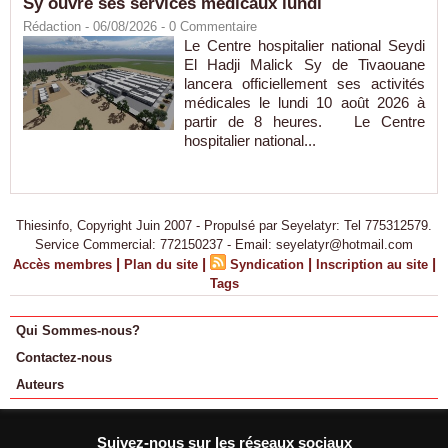
Sy ouvre ses services médicaux lundi
Rédaction
- 06/08/2026 -
0
Commentaire
Le Centre hospitalier national Seydi
El Hadji Malick Sy de Tivaouane
lancera officiellement ses activités
médicales le lundi 10 août 2026 à
partir de 8 heures. Le Centre
hospitalier national...
Thiesinfo, Copyright Juin 2007 - Propulsé par Seyelatyr: Tel 775312579.
Service Commercial: 772150237 - Email: seyelatyr@hotmail.com
|
|
|
|
Accès membres
Plan du site
Syndication
Inscription au site
Tags
Qui Sommes-nous?
Contactez-nous
Auteurs
Suivez-nous sur les réseaux sociaux