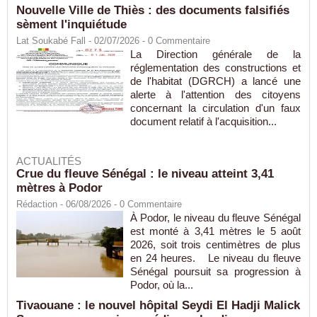
Nouvelle Ville de Thiès : des documents falsifiés
sèment l'inquiétude
Lat Soukabé Fall - 02/07/2026 -
0
Commentaire
La Direction générale de la
réglementation des constructions et
de l'habitat (DGRCH) a lancé une
alerte à l'attention des citoyens
concernant la circulation d'un faux
document relatif à l'acquisition...
ACTUALITÉS
Crue du fleuve Sénégal : le niveau atteint 3,41
mètres à Podor
Rédaction
- 06/08/2026 -
0
Commentaire
À Podor, le niveau du fleuve Sénégal
est monté à 3,41 mètres le 5 août
2026, soit trois centimètres de plus
en 24 heures. Le niveau du fleuve
Sénégal poursuit sa progression à
Podor, où la...
Tivaouane : le nouvel hôpital Seydi El Hadji Malick