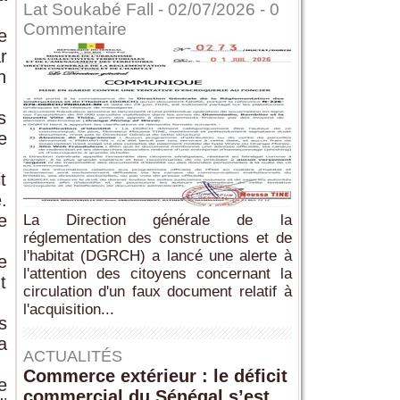
Lat Soukabé Fall - 02/07/2026 -
0
Commentaire
e
r
n
s
e
t
.
e
La Direction générale de la
réglementation des constructions et de
l'habitat (DGRCH) a lancé une alerte à
e
l'attention des citoyens concernant la
t
circulation d'un faux document relatif à
l'acquisition...
s
a
ACTUALITÉS
Commerce extérieur : le déficit
e
commercial du Sénégal s’est