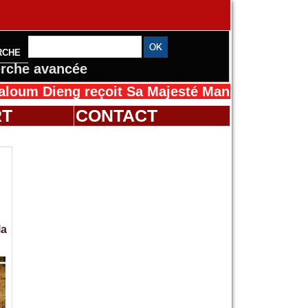
RCHE
rche avancée
ng reçoit Sa Majesté Mansah Cissé au Sénéga
RT
CONTACT
la