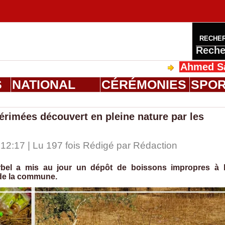
RECHE
Reche
Ahmed Saloum Die
S
NATIONAL
CÉRÉMONIES
SPO
érimées découvert en pleine nature par les
12:17 | Lu 197 fois Rédigé par
Rédaction
rbel a mis au jour un dépôt de boissons impropres à 
de la commune.