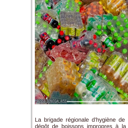
La brigade régionale d’hygiène de
dépôt de boissons impropres à la