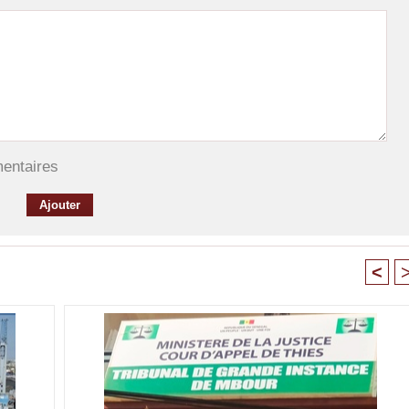
mentaires
<