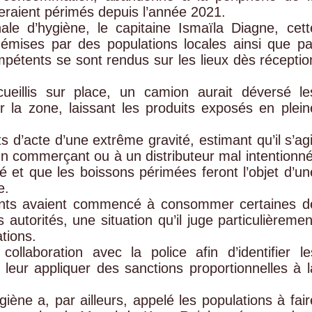
raient périmés depuis l’année 2021.
ale d’hygiène, le capitaine Ismaïla Diagne, cett
 émises par des populations locales ainsi que pa
mpétents se sont rendus sur les lieux dès réceptio
ueillis sur place, un camion aurait déversé le
er la zone, laissant les produits exposés en plein
ts d’acte d’une extrême gravité, estimant qu’il s’agi
un commerçant ou à un distributeur mal intentionné
sé et que les boissons périmées feront l’objet d’un
e.
fants avaient commencé à consommer certaines d
 autorités, une situation qu’il juge particulièremen
tions.
laboration avec la police afin d’identifier le
eur appliquer des sanctions proportionnelles à l
iène a, par ailleurs, appelé les populations à fair