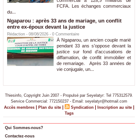
commercial à 128,9 milliards de
FCFA. Les échanges commerciaux
du...
Ngaparou : après 33 ans de mariage, un conflit
entre ex-époux devant la justice
Rédaction
- 08/08/2026 -
0
Commentaire
À Ngaparou, un ancien couple marié
pendant 33 ans s’oppose devant la
justice sur fond d’accusations de
diffamation, de conflit immobilier et
de remariage. Après 33 années de
vie conjugale, un...
Thiesinfo, Copyright Juin 2007 - Propulsé par Seyelatyr: Tel 775312579.
Service Commercial: 772150237 - Email: seyelatyr@hotmail.com
|
|
|
|
Accès membres
Plan du site
Syndication
Inscription au site
Tags
Qui Sommes-nous?
Contactez-nous