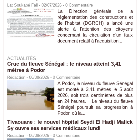
Lat Soukabé Fall - 02/07/2026 -
0
Commentaire
La Direction générale de la
réglementation des constructions et
de l'habitat (DGRCH) a lancé une
alerte à l'attention des citoyens
concernant la circulation d'un faux
document relatif à l'acquisition...
ACTUALITÉS
Crue du fleuve Sénégal : le niveau atteint 3,41
mètres à Podor
Rédaction
- 06/08/2026 -
0
Commentaire
À Podor, le niveau du fleuve Sénégal
est monté à 3,41 mètres le 5 août
2026, soit trois centimètres de plus
en 24 heures. Le niveau du fleuve
Sénégal poursuit sa progression à
Podor, où la...
Tivaouane : le nouvel hôpital Seydi El Hadji Malick
Sy ouvre ses services médicaux lundi
Rédaction
- 06/08/2026 -
0
Commentaire