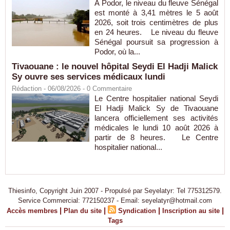
À Podor, le niveau du fleuve Sénégal
est monté à 3,41 mètres le 5 août
2026, soit trois centimètres de plus
en 24 heures. Le niveau du fleuve
Sénégal poursuit sa progression à
Podor, où la...
Tivaouane : le nouvel hôpital Seydi El Hadji Malick
Sy ouvre ses services médicaux lundi
Rédaction
- 06/08/2026 -
0
Commentaire
Le Centre hospitalier national Seydi
El Hadji Malick Sy de Tivaouane
lancera officiellement ses activités
médicales le lundi 10 août 2026 à
partir de 8 heures. Le Centre
hospitalier national...
Thiesinfo, Copyright Juin 2007 - Propulsé par Seyelatyr: Tel 775312579.
Service Commercial: 772150237 - Email: seyelatyr@hotmail.com
|
|
|
|
Accès membres
Plan du site
Syndication
Inscription au site
Tags