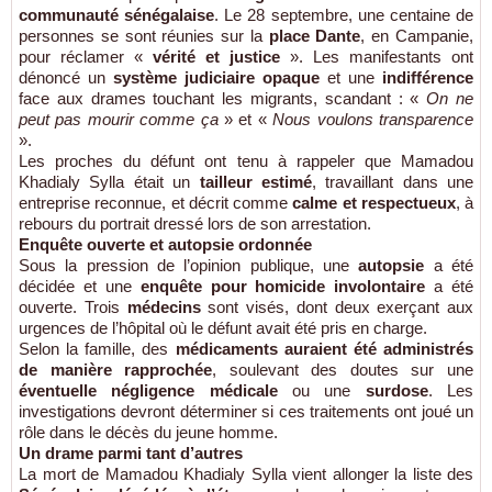
communauté sénégalaise
. Le 28 septembre, une centaine de
personnes se sont réunies sur la
place Dante
, en Campanie,
pour réclamer «
vérité et justice
». Les manifestants ont
dénoncé un
système judiciaire opaque
et une
indifférence
face aux drames touchant les migrants, scandant : «
On ne
peut pas mourir comme ça
» et «
Nous voulons transparence
».
Les proches du défunt ont tenu à rappeler que Mamadou
Khadialy Sylla était un
tailleur estimé
, travaillant dans une
entreprise reconnue, et décrit comme
calme et respectueux
, à
rebours du portrait dressé lors de son arrestation.
Enquête ouverte et autopsie ordonnée
Sous la pression de l’opinion publique, une
autopsie
a été
décidée et une
enquête pour homicide involontaire
a été
ouverte. Trois
médecins
sont visés, dont deux exerçant aux
urgences de l’hôpital où le défunt avait été pris en charge.
Selon la famille, des
médicaments auraient été administrés
de manière rapprochée
, soulevant des doutes sur une
éventuelle négligence médicale
ou une
surdose
. Les
investigations devront déterminer si ces traitements ont joué un
rôle dans le décès du jeune homme.
Un drame parmi tant d’autres
La mort de Mamadou Khadialy Sylla vient allonger la liste des