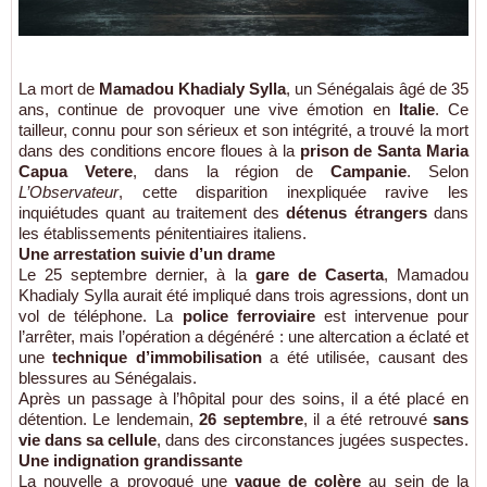
La mort de
Mamadou Khadialy Sylla
, un Sénégalais âgé de 35
ans, continue de provoquer une vive émotion en
Italie
. Ce
tailleur, connu pour son sérieux et son intégrité, a trouvé la mort
dans des conditions encore floues à la
prison de Santa Maria
Capua Vetere
, dans la région de
Campanie
. Selon
L’Observateur
, cette disparition inexpliquée ravive les
inquiétudes quant au traitement des
détenus étrangers
dans
les établissements pénitentiaires italiens.
Une arrestation suivie d’un drame
Le 25 septembre dernier, à la
gare de Caserta
, Mamadou
Khadialy Sylla aurait été impliqué dans trois agressions, dont un
vol de téléphone. La
police ferroviaire
est intervenue pour
l’arrêter, mais l’opération a dégénéré : une altercation a éclaté et
une
technique d’immobilisation
a été utilisée, causant des
blessures au Sénégalais.
Après un passage à l’hôpital pour des soins, il a été placé en
détention. Le lendemain,
26 septembre
, il a été retrouvé
sans
vie dans sa cellule
, dans des circonstances jugées suspectes.
Une indignation grandissante
La nouvelle a provoqué une
vague de colère
au sein de la