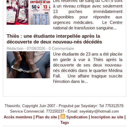
Les réserves de sang du CNTS sont
à un niveau critique avec seulement
13 poches immédiatement
disponibles pour répondre aux
urgences médicales. Le Centre
national de transfusion sanguine...
Thiès : une étudiante interpellée après la
découverte de deux nouveau-nés décédés
Rédaction
- 07/08/2026 -
0
Commentaire
Une étudiante de 23 ans a été placée
en garde à vue à Thiès après la
découverte de ses deux nouveau-
nés décédés dans le quartier Médina
Fall. Une affaire tragique suscite
l’émotion dans le...
Thiesinfo, Copyright Juin 2007 - Propulsé par Seyelatyr: Tel 775312579.
Service Commercial: 772150237 - Email: seyelatyr@hotmail.com
|
|
|
|
Accès membres
Plan du site
Syndication
Inscription au site
Tags