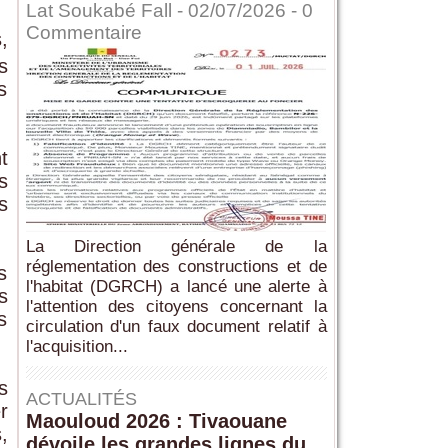
Lat Soukabé Fall - 02/07/2026 -
0
Commentaire
,
s
s
t
s
s
La Direction générale de la
réglementation des constructions et de
s
l'habitat (DGRCH) a lancé une alerte à
s
l'attention des citoyens concernant la
s
circulation d'un faux document relatif à
l'acquisition...
s
ACTUALITÉS
r
Maouloud 2026 : Tivaouane
,
dévoile les grandes lignes du