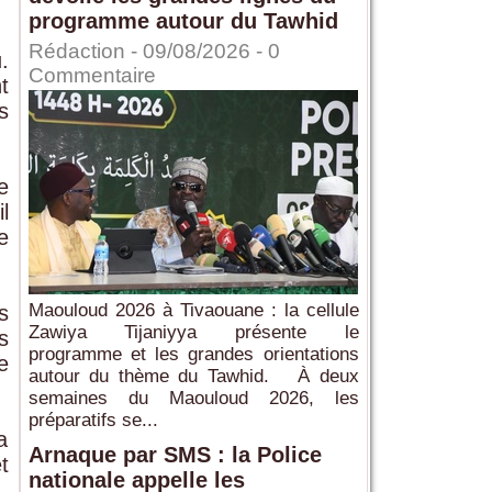
programme autour du Tawhid
Rédaction
- 09/08/2026 -
0
.
Commentaire
t
s
e
l
e
Maouloud 2026 à Tivaouane : la cellule
s
Zawiya Tijaniyya présente le
s
programme et les grandes orientations
e
autour du thème du Tawhid. À deux
semaines du Maouloud 2026, les
préparatifs se...
a
Arnaque par SMS : la Police
t
nationale appelle les