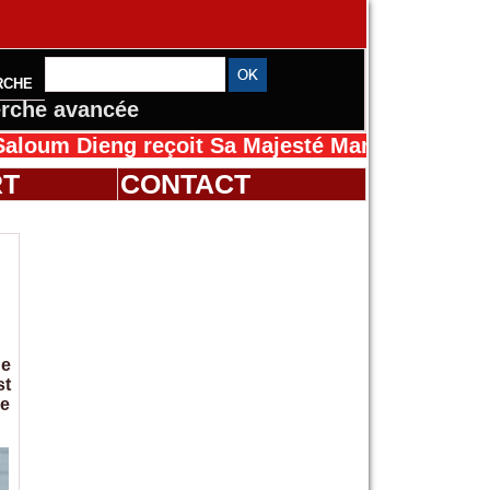
RCHE
rche avancée
ng reçoit Sa Majesté Mansah Cissé au Sénégal
RT
CONTACT
de
st
me