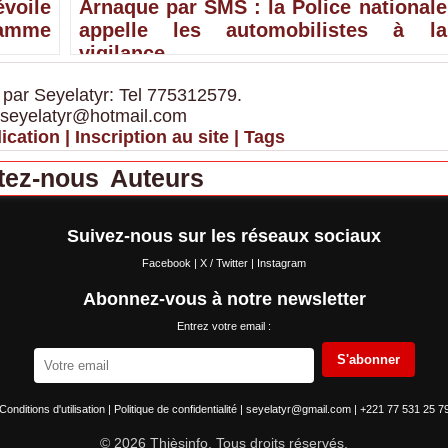
voile
Arnaque par SMS : la Police nationale
ramme
appelle les automobilistes à la
vigilance
 par Seyelatyr: Tel 775312579.
 seyelatyr@hotmail.com
ication
|
Inscription au site
|
Tags
tez-nous
Auteurs
Suivez-nous sur les réseaux sociaux
Facebook
|
X / Twitter
|
Instagram
Abonnez-vous à notre newsletter
Entrez votre email :
S'abonner
Conditions d'utilisation
|
Politique de confidentialité
|
seyelatyr@gmail.com
|
+221 77 531 25 7
© 2026 Thièsinfo. Tous droits réservés.