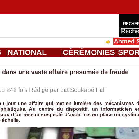
RECHE
Reche
Ahmed Saloum Die
S
NATIONAL
CÉRÉMONIES
SPO
lé dans une vaste affaire présumée de fraude
Lu 242 fois Rédigé par Lat Soukabé Fall
 au jour une affaire qui met en lumière des mécanismes 
ophistiqués. Au centre du dispositif, un informaticien e
eaux d’un réseau suspecté d’avoir mis en place un systè
échelle.