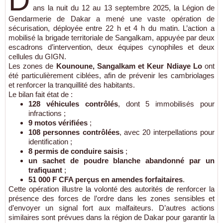
D
ans la nuit du 12 au 13 septembre 2025, la Légion de
Gendarmerie de Dakar a mené une vaste opération de
sécurisation, déployée entre 22 h et 4 h du matin. L’action a
mobilisé la brigade territoriale de Sangalkam, appuyée par deux
escadrons d’intervention, deux équipes cynophiles et deux
cellules du GIGN.
Les zones de
Kounoune, Sangalkam et Keur Ndiaye Lo
ont
été particulièrement ciblées, afin de prévenir les cambriolages
et renforcer la tranquillité des habitants.
Le bilan fait état de :
128 véhicules contrôlés
, dont 5 immobilisés pour
infractions ;
9 motos vérifiées
;
108 personnes contrôlées
, avec 20 interpellations pour
identification ;
8 permis de conduire saisis
;
un sachet de poudre blanche abandonné par un
trafiquant
;
51 000 F CFA perçus en amendes forfaitaires
.
Cette opération illustre la volonté des autorités de renforcer la
présence des forces de l’ordre dans les zones sensibles et
d’envoyer un signal fort aux malfaiteurs. D’autres actions
similaires sont prévues dans la région de Dakar pour garantir la