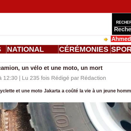
RECHE
Reche
Ahmed Saloum 
S
NATIONAL
CÉRÉMONIES
SPO
 camion, un vélo et une moto, un mort
 12:30 | Lu 235 fois Rédigé par
Rédaction
yclette et une moto Jakarta a coûté la vie à un jeune hom