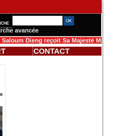
RCHE
rche avancée
Dieng reçoit Sa Majesté Mansah Cissé au Séné
RT
CONTACT
me