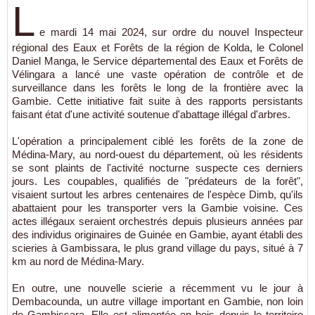
L
e mardi 14 mai 2024, sur ordre du nouvel Inspecteur
régional des Eaux et Forêts de la région de Kolda, le Colonel
Daniel Manga, le Service départemental des Eaux et Forêts de
Vélingara a lancé une vaste opération de contrôle et de
surveillance dans les forêts le long de la frontière avec la
Gambie. Cette initiative fait suite à des rapports persistants
faisant état d'une activité soutenue d'abattage illégal d'arbres.
L'opération a principalement ciblé les forêts de la zone de
Médina-Mary, au nord-ouest du département, où les résidents
se sont plaints de l'activité nocturne suspecte ces derniers
jours. Les coupables, qualifiés de "prédateurs de la forêt",
visaient surtout les arbres centenaires de l'espèce Dimb, qu'ils
abattaient pour les transporter vers la Gambie voisine. Ces
actes illégaux seraient orchestrés depuis plusieurs années par
des individus originaires de Guinée en Gambie, ayant établi des
scieries à Gambissara, le plus grand village du pays, situé à 7
km au nord de Médina-Mary.
En outre, une nouvelle scierie a récemment vu le jour à
Dembacounda, un autre village important en Gambie, non loin
de Gambissara. Elle est alimentée en bois depuis le territoire