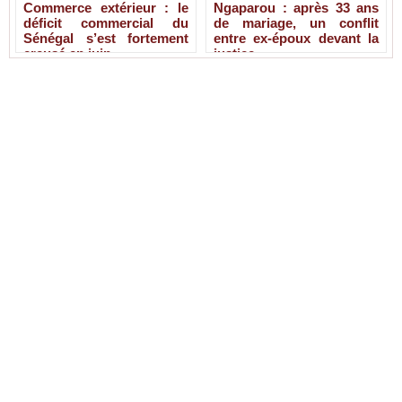
Commerce extérieur : le
Ngaparou : après 33 ans
déficit commercial du
de mariage, un conflit
Sénégal s’est fortement
entre ex-époux devant la
creusé en juin
justice