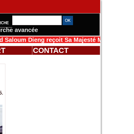
RCHE
rche avancée
 Dieng reçoit Sa Majesté Mansah Cissé au Sén
RT
CONTACT
5.