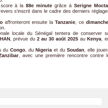
e score à la
88e minute
grâce à
Serigne Mocta
revers s’inscrit dans le cadre des derniers réglage
lo
affronteront ensuite la
Tanzanie
, ce
dimanch
on.
ionale locale du Sénégal tentera de conserver s
 CHAN
, prévue du
2 au 30 août 2025
au
Kenya
, e
és du
Congo
, du
Nigeria
et du
Soudan
, elle jouer
anzibar
, avec une première rencontre contre l