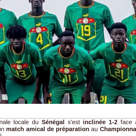
nale locale du
Sénégal
s’est
inclinée 1-2
face 
’un
match amical de préparation
au
Championna
5.