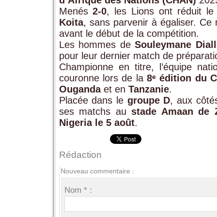
Menés
2-0
, les Lions ont réduit l
Koita
, sans parvenir à égaliser. Ce 
avant le début de la compétition.
Les hommes de
Souleymane Dial
pour leur dernier match de préparati
Championne en titre, l’équipe nat
couronne lors de la
8ᵉ édition du
Ouganda
et en
Tanzanie
.
Placée dans le
groupe D
, aux côt
ses matchs au
stade Amaan de Z
Nigeria le 5 août
.
Rédaction
Nouveau commentaire :
Nom * :