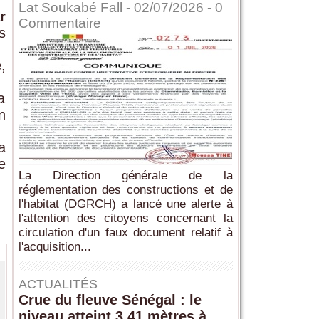
Lat Soukabé Fall - 02/07/2026 -
0
r
Commentaire
s
e
,
a
n
a
e
La Direction générale de la
réglementation des constructions et de
l'habitat (DGRCH) a lancé une alerte à
l'attention des citoyens concernant la
circulation d'un faux document relatif à
l'acquisition...
ACTUALITÉS
Crue du fleuve Sénégal : le
niveau atteint 3,41 mètres à