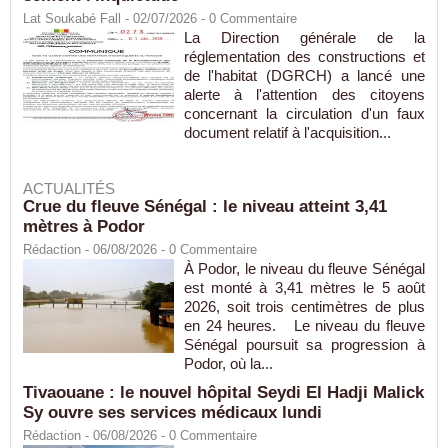
Lat Soukabé Fall - 02/07/2026 -
0
Commentaire
La Direction générale de la
réglementation des constructions et
de l'habitat (DGRCH) a lancé une
alerte à l'attention des citoyens
concernant la circulation d'un faux
document relatif à l'acquisition...
ACTUALITÉS
Crue du fleuve Sénégal : le niveau atteint 3,41
mètres à Podor
Rédaction
- 06/08/2026 -
0
Commentaire
À Podor, le niveau du fleuve Sénégal
est monté à 3,41 mètres le 5 août
2026, soit trois centimètres de plus
en 24 heures. Le niveau du fleuve
Sénégal poursuit sa progression à
Podor, où la...
Tivaouane : le nouvel hôpital Seydi El Hadji Malick
Sy ouvre ses services médicaux lundi
Rédaction
- 06/08/2026 -
0
Commentaire