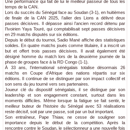
Une performance qui fait de lui le meilleur passeur de tous les
temps de la CAN.
Lors du succès du Sénégal face au Soudan (3-1), en huitièmes
de finale de la CAN 2025, l’ailier des Lions a délivré deux
passes décisives. Il dépasse ainsi l’ancien record détenu par
l’Ivoirien Yaya Touré, qui comptabilisait sept passes décisives
en 29 matchs disputés sur six éditions.
Depuis le début du tournoi, Sadio Mané affiche des statistiques
solides. En quatre matchs joués comme titulaire, il a inscrit un
but et offert trois passes décisives. Il avait également été
désigné homme du match lors de la deuxième journée de la
phase de groupes face à la RD Congo (1-1).
À 33 ans, l’international sénégalais totalise désormais 26
matchs en Coupe d’Afrique des nations répartis sur six
éditions. Il continue de se distinguer par son impact collectif et
son sens du jeu tourné vers ses partenaires.
Joueur clé du dispositif sénégalais, il se distingue par son
leadership et son engagement constant, surtout dans les
moments difficiles. Même lorsque la fatigue se fait sentir, le
meilleur buteur de l’histoire du Sénégal avec 53 réalisations
reste décisif, soit par une passe, soit par un but important.
Son entraîneur, Pape Thiaw, ne cesse de souligner son
importance depuis le début de la compétition. Après la
rencontre contre le Soudan, le sélectionneur a une nouvelle fois