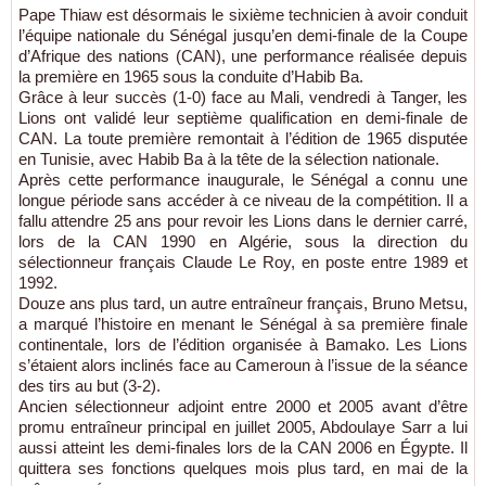
Pape Thiaw est désormais le sixième technicien à avoir conduit
l’équipe nationale du Sénégal jusqu’en demi-finale de la Coupe
d’Afrique des nations (CAN), une performance réalisée depuis
la première en 1965 sous la conduite d’Habib Ba.
Grâce à leur succès (1-0) face au Mali, vendredi à Tanger, les
Lions ont validé leur septième qualification en demi-finale de
CAN. La toute première remontait à l’édition de 1965 disputée
en Tunisie, avec Habib Ba à la tête de la sélection nationale.
Après cette performance inaugurale, le Sénégal a connu une
longue période sans accéder à ce niveau de la compétition. Il a
fallu attendre 25 ans pour revoir les Lions dans le dernier carré,
lors de la CAN 1990 en Algérie, sous la direction du
sélectionneur français Claude Le Roy, en poste entre 1989 et
1992.
Douze ans plus tard, un autre entraîneur français, Bruno Metsu,
a marqué l’histoire en menant le Sénégal à sa première finale
continentale, lors de l’édition organisée à Bamako. Les Lions
s’étaient alors inclinés face au Cameroun à l’issue de la séance
des tirs au but (3-2).
Ancien sélectionneur adjoint entre 2000 et 2005 avant d’être
promu entraîneur principal en juillet 2005, Abdoulaye Sarr a lui
aussi atteint les demi-finales lors de la CAN 2006 en Égypte. Il
quittera ses fonctions quelques mois plus tard, en mai de la