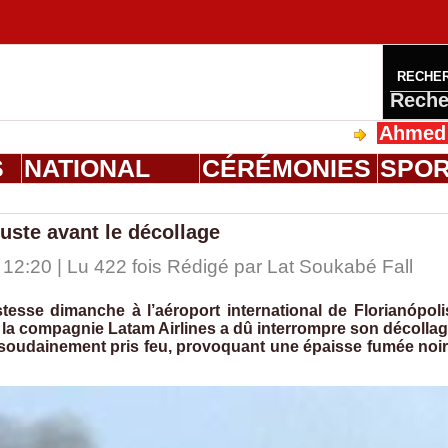
RECHE
Reche
Ahmed Saloum D
S
NATIONAL
CÉRÉMONIES
SPO
juste avant le décollage
12:20 | Lu 422 fois Rédigé par Lat Soukabé Fall
esse dimanche à l’aéroport international de Florianópoli
e la compagnie Latam Airlines a dû interrompre son décolla
soudainement pris feu, provoquant une épaisse fumée noi