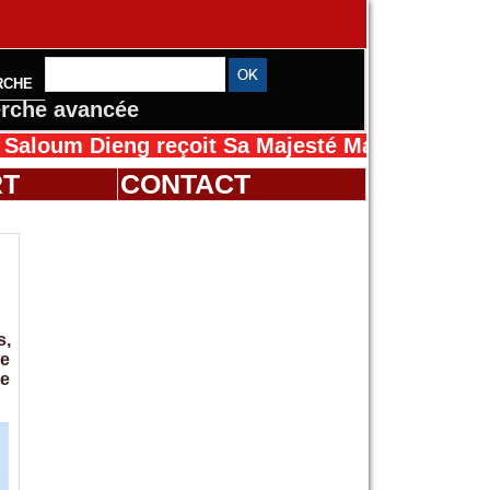
RCHE
rche avancée
ieng reçoit Sa Majesté Mansah Cissé au Séné
RT
CONTACT
s,
ge
re