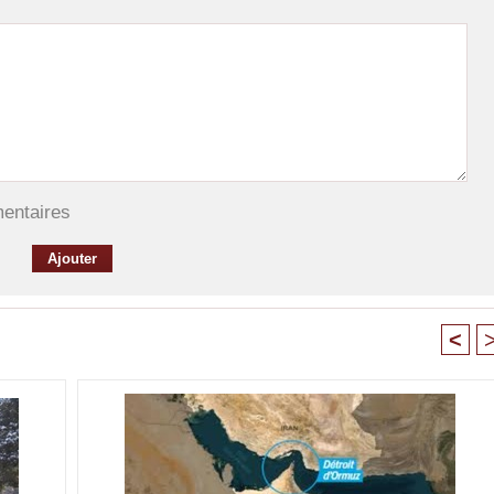
mentaires
<