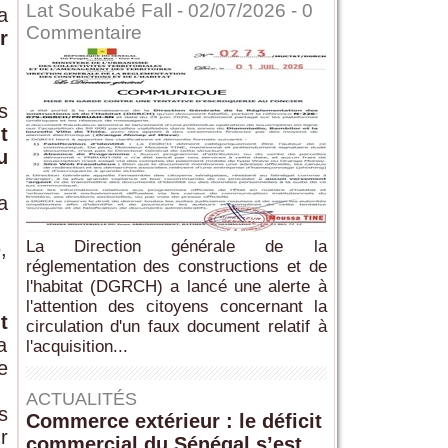
Lat Soukabé Fall - 02/07/2026 -
0
a
Commentaire
r
s
t
u
a
La Direction générale de la
,
réglementation des constructions et de
l'habitat (DGRCH) a lancé une alerte à
l'attention des citoyens concernant la
t
circulation d'un faux document relatif à
a
l'acquisition...
e
ACTUALITÉS
s
Commerce extérieur : le déficit
r
commercial du Sénégal s’est