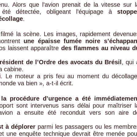
enu. Alors que l’avion prenait de la vitesse sur l
 été détectée, obligeant l’équipage à
stoppe
écollage
.
 filmé la scène. Les images, rapidement devenue
montrent
une épaisse fumée noire s’échappan
éos laissent apparaître
des flammes au niveau d
résident de l’Ordre des avocats du Brésil
, qui 
a cabine.
i. Le moteur a pris feu au moment du décollage
nde va bien », a-t-il écrit.
,
la procédure d’urgence a été immédiatemen
oport sont intervenus sans délai pour maîtriser l
 L’avion a ensuite été reconduit vers son aire d
t à déplorer
parmi les passagers ou les membre
et une enquête technique devrait être menée pou