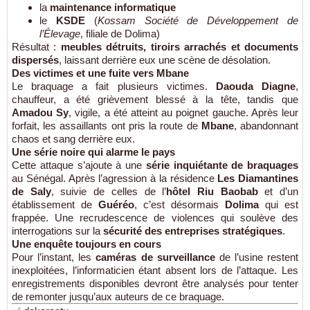
la
maintenance informatique
le
KSDE
(
Kossam Société de Développement de
l’Élevage
, filiale de Dolima)
Résultat :
meubles détruits, tiroirs arrachés et documents
dispersés
, laissant derrière eux une scène de désolation.
Des victimes et une fuite vers Mbane
Le braquage a fait plusieurs victimes.
Daouda Diagne
,
chauffeur, a été grièvement blessé à la tête, tandis que
Amadou Sy
, vigile, a été atteint au poignet gauche. Après leur
forfait, les assaillants ont pris la route de
Mbane
, abandonnant
chaos et sang derrière eux.
Une série noire qui alarme le pays
Cette attaque s’ajoute à une
série inquiétante de braquages
au Sénégal. Après l’agression à la résidence
Les Diamantines
de Saly
, suivie de celles de l’
hôtel Riu Baobab
et d’un
établissement de
Guéréo
, c’est désormais
Dolima
qui est
frappée. Une recrudescence de violences qui soulève des
interrogations sur la
sécurité des entreprises stratégiques
.
Une enquête toujours en cours
Pour l’instant, les
caméras de surveillance
de l’usine restent
inexploitées, l’informaticien étant absent lors de l’attaque. Les
enregistrements disponibles devront être analysés pour tenter
de remonter jusqu’aux auteurs de ce braquage.