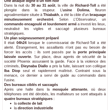
Une attaque digne d’un film noir
Dans la nuit du
30 au 31 août
, la ville de
Richard-Toll
a été
plongée dans la stupeur. L’
usine Dolima
, fleuron
agroalimentaire située à
Thiabakh
, a été la cible d’un
braquage
minutieusement orchestré
. Selon
L’Observateur
, un
commando encagoulé et lourdement armé
a investi les lieux,
neutralisé les vigiles et saccagé plusieurs bureaux
stratégiques.
Un plan soigneusement préparé
Il était
04h24
lorsque le commissariat de Richard-Toll a été
alerté. Étrangement, les assaillants n’ont pas eu besoin de
forcer les accès : ils sont passés par la
porte principale
laissée ouverte
. Sur place, deux agents de sécurité de la
société Phoenix assuraient la garde. Face à la violence des
criminels,
Dieynaba Diallo
a pris la fuite, laissant son collègue
Iba Diop
seul et rapidement maîtrisé. Contraint sous la
menace, ce dernier a servi de guide au commando dans
l’usine.
Des bureaux ciblés et saccagés
Après une halte dans la
mosquée attenante
, où deux
téléphones ont été dérobés, les malfaiteurs se sont attaqués à
quatre bureaux stratégiques
:
la
collecte de lait
la
direction industrielle