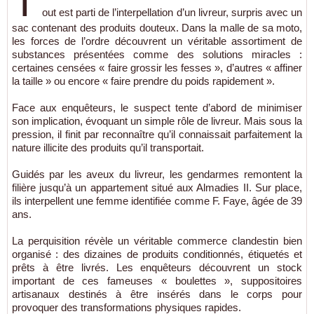
T
out est parti de l’interpellation d’un livreur, surpris avec un
sac contenant des produits douteux. Dans la malle de sa moto,
les forces de l’ordre découvrent un véritable assortiment de
substances présentées comme des solutions miracles :
certaines censées « faire grossir les fesses », d’autres « affiner
la taille » ou encore « faire prendre du poids rapidement ».
Face aux enquêteurs, le suspect tente d’abord de minimiser
son implication, évoquant un simple rôle de livreur. Mais sous la
pression, il finit par reconnaître qu’il connaissait parfaitement la
nature illicite des produits qu’il transportait.
Guidés par les aveux du livreur, les gendarmes remontent la
filière jusqu’à un appartement situé aux Almadies II. Sur place,
ils interpellent une femme identifiée comme F. Faye, âgée de 39
ans.
La perquisition révèle un véritable commerce clandestin bien
organisé : des dizaines de produits conditionnés, étiquetés et
prêts à être livrés. Les enquêteurs découvrent un stock
important de ces fameuses « boulettes », suppositoires
artisanaux destinés à être insérés dans le corps pour
provoquer des transformations physiques rapides.