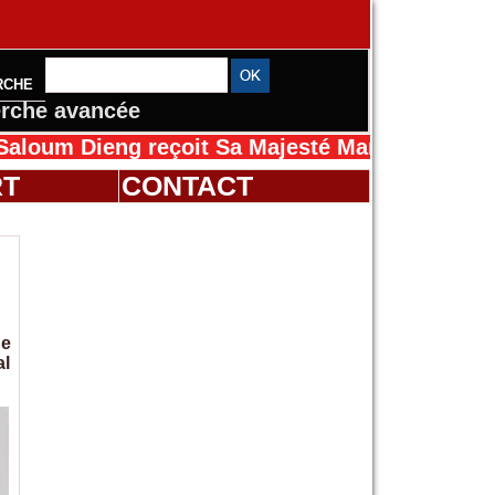
RCHE
rche avancée
ieng reçoit Sa Majesté Mansah Cissé au Sénég
RT
CONTACT
de
al