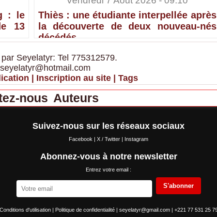
Vendredi 7 Août 2026 - 09:10
 : le
Thiès : une étudiante interpellée après
de 13
la découverte de deux nouveau-nés
décédés
 par Seyelatyr: Tel 775312579.
 seyelatyr@hotmail.com
ication
|
Inscription au site
|
Tags
tez-nous
Auteurs
Suivez-nous sur les réseaux sociaux
Facebook
|
X / Twitter
|
Instagram
Abonnez-vous à notre newsletter
Entrez votre email :
S'abonner
Conditions d'utilisation
|
Politique de confidentialité
|
seyelatyr@gmail.com
|
+221 77 531 25 7