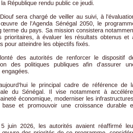
a République rendu public ce jeudi.
iouf sera chargé de veiller au suivi, à l’évaluatio
en œuvre de l’Agenda Sénégal 2050, le programm
g terme du pays. Sa mission consistera notammen
prioritaires, à évaluer les résultats obtenus et 
pour atteindre les objectifs fixés.
lonté des autorités de renforcer le dispositif d
tion des politiques publiques afin d'assurer un
s engagées.
ujourd’hui le principal cadre de référence de l
iale du Sénégal. Il vise notamment à accélére
veraineté économique, moderniser les infrastructures
e base et promouvoir une croissance durable e
 juin 2026, les autorités avaient réaffirmé leu
 œuvre des priorités de ce programme, considér