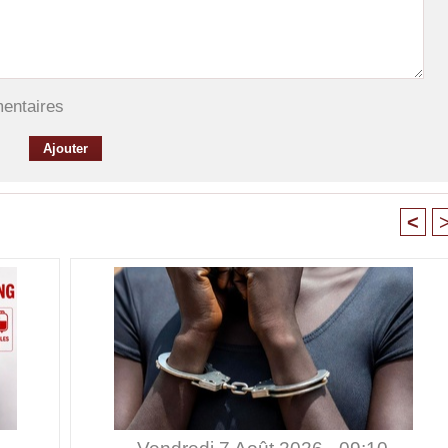
mentaires
<