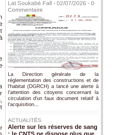
Lat Soukabé Fall - 02/07/2026 -
0
Commentaire
n
e
t
à
e
e
La Direction générale de la
réglementation des constructions et de
a
l'habitat (DGRCH) a lancé une alerte à
l'attention des citoyens concernant la
r
circulation d'un faux document relatif à
,
l'acquisition...
t
ACTUALITÉS
Alerte sur les réserves de sang
r
: le CNTS ne dispose plus que
é