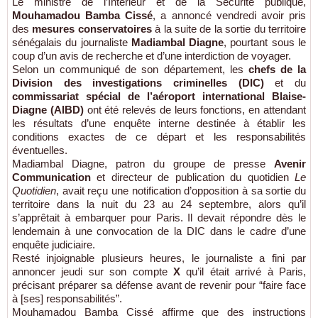
Le ministre de l’Intérieur et de la Sécurité publique,
Mouhamadou Bamba Cissé
, a annoncé vendredi avoir pris
des
mesures conservatoires
à la suite de la sortie du territoire
sénégalais du journaliste
Madiambal Diagne
, pourtant sous le
coup d’un avis de recherche et d’une interdiction de voyager.
Selon un communiqué de son département, les
chefs de la
Division des investigations criminelles (DIC)
et du
commissariat spécial de l’aéroport international Blaise-
Diagne (AIBD)
ont été relevés de leurs fonctions, en attendant
les résultats d’une enquête interne destinée à établir les
conditions exactes de ce départ et les responsabilités
éventuelles.
Madiambal Diagne, patron du groupe de presse
Avenir
Communication
et directeur de publication du quotidien
Le
Quotidien
, avait reçu une notification d’opposition à sa sortie du
territoire dans la nuit du 23 au 24 septembre, alors qu’il
s’apprêtait à embarquer pour Paris. Il devait répondre dès le
lendemain à une convocation de la DIC dans le cadre d’une
enquête judiciaire.
Resté injoignable plusieurs heures, le journaliste a fini par
annoncer jeudi sur son compte
X
qu’il était arrivé à Paris,
précisant préparer sa défense avant de revenir pour “faire face
à [ses] responsabilités”.
Mouhamadou Bamba Cissé affirme que des instructions