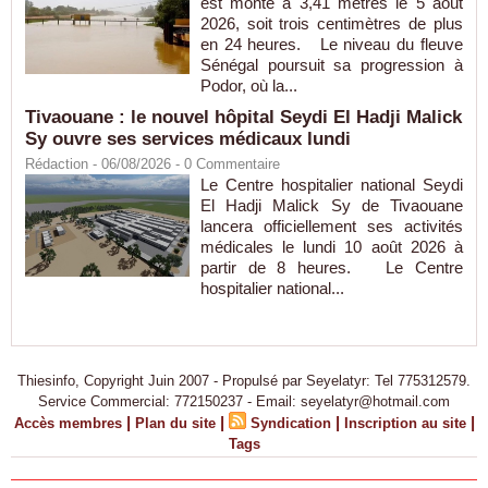
est monté à 3,41 mètres le 5 août
2026, soit trois centimètres de plus
en 24 heures. Le niveau du fleuve
Sénégal poursuit sa progression à
Podor, où la...
Tivaouane : le nouvel hôpital Seydi El Hadji Malick
Sy ouvre ses services médicaux lundi
Rédaction
- 06/08/2026 -
0
Commentaire
Le Centre hospitalier national Seydi
El Hadji Malick Sy de Tivaouane
lancera officiellement ses activités
médicales le lundi 10 août 2026 à
partir de 8 heures. Le Centre
hospitalier national...
Thiesinfo, Copyright Juin 2007 - Propulsé par Seyelatyr: Tel 775312579.
Service Commercial: 772150237 - Email: seyelatyr@hotmail.com
|
|
|
|
Accès membres
Plan du site
Syndication
Inscription au site
Tags