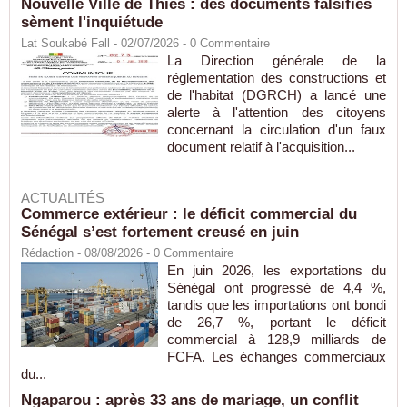
Nouvelle Ville de Thiès : des documents falsifiés
sèment l'inquiétude
Lat Soukabé Fall - 02/07/2026 -
0
Commentaire
La Direction générale de la
réglementation des constructions et
de l'habitat (DGRCH) a lancé une
alerte à l'attention des citoyens
concernant la circulation d'un faux
document relatif à l'acquisition...
ACTUALITÉS
Commerce extérieur : le déficit commercial du
Sénégal s’est fortement creusé en juin
Rédaction
- 08/08/2026 -
0
Commentaire
En juin 2026, les exportations du
Sénégal ont progressé de 4,4 %,
tandis que les importations ont bondi
de 26,7 %, portant le déficit
commercial à 128,9 milliards de
FCFA. Les échanges commerciaux
du...
Ngaparou : après 33 ans de mariage, un conflit