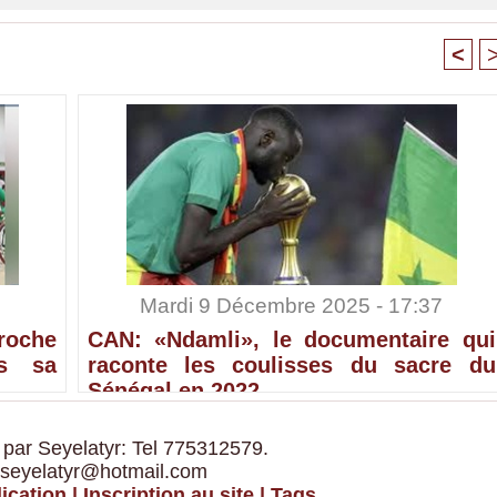
<
Mardi 9 Décembre 2025 - 17:37
croche
CAN: «Ndamli», le documentaire qui
ès sa
raconte les coulisses du sacre du
Sénégal en 2022
 par Seyelatyr: Tel 775312579.
 seyelatyr@hotmail.com
ication
|
Inscription au site
|
Tags