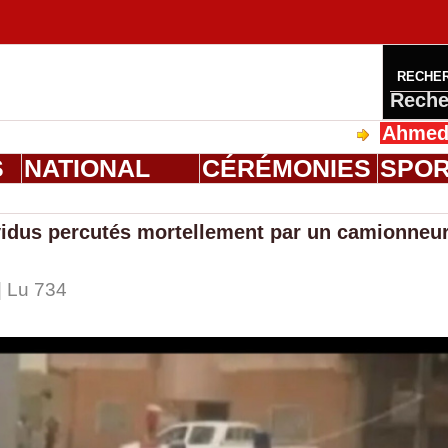
RECHE
Reche
Ahmed Saloum D
S
NATIONAL
CÉRÉMONIES
SPO
ividus percutés mortellement par un camionneu
| Lu 734