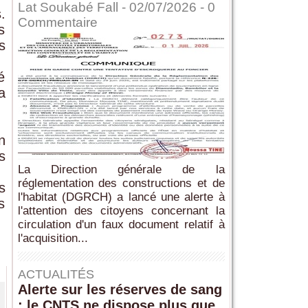
Lat Soukabé Fall - 02/07/2026 -
0
.
Commentaire
s
s
é
a
n
s
La Direction générale de la
réglementation des constructions et de
s
l'habitat (DGRCH) a lancé une alerte à
s
l'attention des citoyens concernant la
circulation d'un faux document relatif à
l'acquisition...
ACTUALITÉS
Alerte sur les réserves de sang
: le CNTS ne dispose plus que