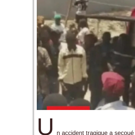
U
n accident tragique a secou