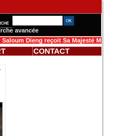
RCHE
rche avancée
ieng reçoit Sa Majesté Mansah Cissé au Sénég
RT
CONTACT
r