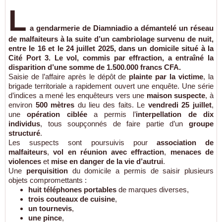
L
a
gendarmerie de Diamniadio
a démantelé un
réseau
de malfaiteurs
à la suite d’un
cambriolage survenu de nuit
,
entre le
16 et le 24 juillet 2025
, dans un domicile situé à la
Cité Port 3
. Le vol, commis par effraction, a entraîné la
disparition d’une somme de
1.500.000 francs CFA
.
Saisie de l’affaire après le dépôt de
plainte par la victime
, la
brigade territoriale a rapidement ouvert une enquête. Une série
d’indices a mené les enquêteurs vers une
maison suspecte
, à
environ
500 mètres
du lieu des faits. Le
vendredi 25 juillet
,
une
opération ciblée
a permis l’
interpellation de dix
individus
, tous soupçonnés de faire partie d’un
groupe
structuré
.
Les suspects sont poursuivis pour
association de
malfaiteurs
,
vol en réunion avec effraction
,
menaces de
violences
et
mise en danger de la vie d’autrui
.
Une
perquisition
du domicile a permis de saisir plusieurs
objets compromettants :
huit téléphones portables
de marques diverses,
trois couteaux de cuisine
,
un tournevis
,
une pince
,