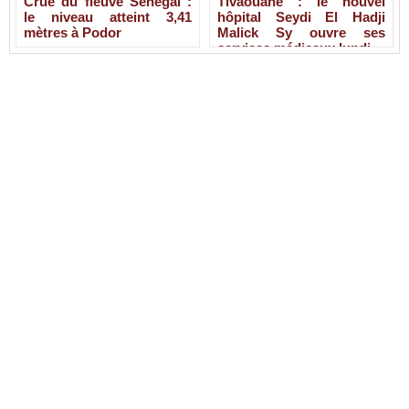
Crue du fleuve Sénégal :
Tivaouane : le nouvel
le niveau atteint 3,41
hôpital Seydi El Hadji
mètres à Podor
Malick Sy ouvre ses
services médicaux lundi