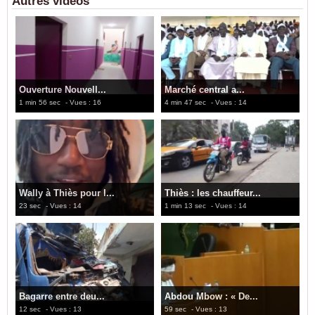
Autres vidéos
Ouverture Nouvell...
Marché central a...
1 min 56 sec
- Vues : 16
4 min 47 sec
- Vues : 14
Wally à Thiès pour l...
Thiès : les chauffeur...
23 sec
- Vues : 14
1 min 13 sec
- Vues : 14
Bagarre entre deu...
Abdou Mbow : « De...
12 sec
- Vues : 13
59 sec
- Vues : 13