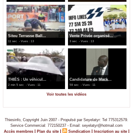
Siteu Terrasse Ball...
Vente Privée organisé...
11 sec
- Vues : 13
3 sec
- Vues : 13
THIÈS : Un véhicul...
Candidature de Mack...
2 min 5 sec
- Vues : 11
59 sec
- Vues : 11
Voir toutes les vidéos
Thiesinfo, Copyright Juin 2007 - Propulsé par Seyelatyr: Tel 775312579.
Service Commercial: 772150237 - Email: seyelatyr@hotmail.com
|
|
|
|
Accès membres
Plan du site
Syndication
Inscription au site