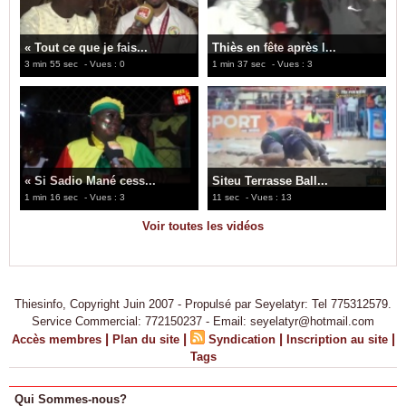
« Tout ce que je fais...
Thiès en fête après l...
3 min 55 sec
- Vues : 0
1 min 37 sec
- Vues : 3
« Si Sadio Mané cess...
Siteu Terrasse Ball...
1 min 16 sec
- Vues : 3
11 sec
- Vues : 13
Voir toutes les vidéos
Thiesinfo, Copyright Juin 2007 - Propulsé par Seyelatyr: Tel 775312579.
Service Commercial: 772150237 - Email: seyelatyr@hotmail.com
|
|
|
|
Accès membres
Plan du site
Syndication
Inscription au site
Tags
Qui Sommes-nous?