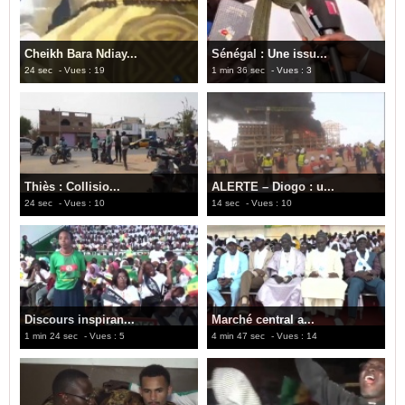
Cheikh Bara Ndiay...
Sénégal : Une issu...
24 sec
- Vues : 19
1 min 36 sec
- Vues : 3
Thiès : Collisio...
ALERTE – Diogo : u...
24 sec
- Vues : 10
14 sec
- Vues : 10
Discours inspiran...
Marché central a...
1 min 24 sec
- Vues : 5
4 min 47 sec
- Vues : 14