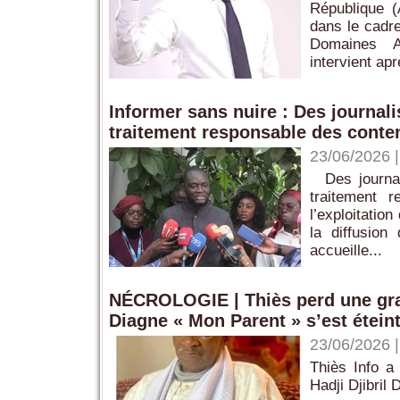
République (
dans le cadre
Domaines A
intervient apr
Informer sans nuire : Des journal
traitement responsable des conte
23/06/2026
‎ ‎ ‎Des jou
traitement r
l’exploitatio
la diffusion 
accueille...
NÉCROLOGIE | Thiès perd une grand
Diagne « Mon Parent » s’est étein
23/06/2026
Thiès Info a
Hadji Djibril