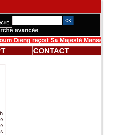
RCHE
rche avancée
eçoit Sa Majesté Mansah Cissé au Sénégal pou
RT
CONTACT
kh
de
se
es