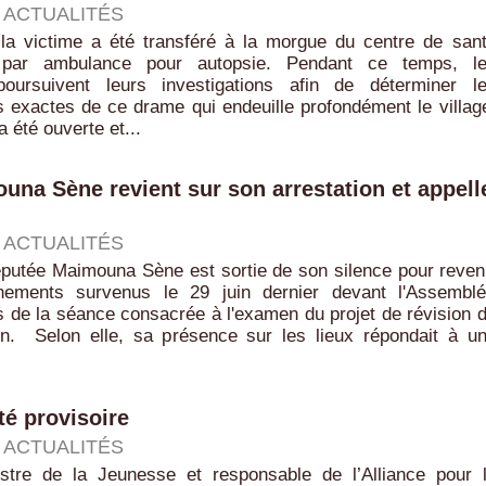
|
ACTUALITÉS
la victime a été transféré à la morgue du centre de san
par ambulance pour autopsie. Pendant ce temps, l
oursuivent leurs investigations afin de déterminer l
 exactes de ce drame qui endeuille profondément le villag
 été ouverte et...
ouna Sène revient sur son arrestation et appell
|
ACTUALITÉS
éputée Maimouna Sène est sortie de son silence pour reven
nements survenus le 29 juin dernier devant l'Assembl
rs de la séance consacrée à l'examen du projet de révision 
on. ‎ ‎Selon elle, sa présence sur les lieux répondait à u
té provisoire
|
ACTUALITÉS
istre de la Jeunesse et responsable de l’Alliance pour 