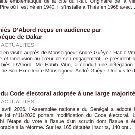
ité emblématique de la cité du Rail. Originaire de la vil
Pire où il est né en 1940, il s’installe à Thiès en 1968 avec..
hiès D’Abord reçus en audience par
vêque de Dakar
|
ACTUALITÉS
d en visite auprès de Monseigneur André Guèye : Habib Vit
ue et l’inclusion au cœur de son engagement Le président 
iès D’Abord, Me Habib Vitin, a conduit une délégation
 de Son Excellence Monseigneur André Guèye. Une visite 
.
du Code électoral adoptée à une large majorit
|
ACTUALITÉS
avril 2026, l’Assemblée nationale du Sénégal a adopté 
de loi n°11/2026 portant modification du Code électoral. 
hi l’étape du vote à l'issue d'un scrutin dont l'issue a é
orable à la réforme. Sur les 165 députés inscrits, 140 ont...