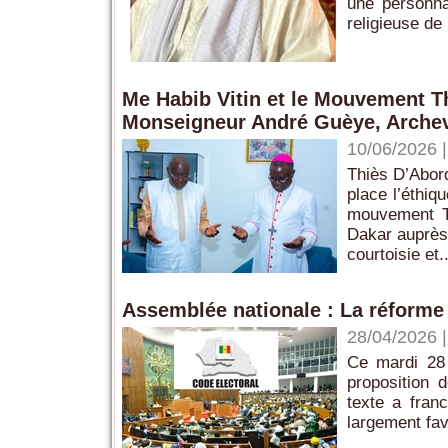
une personnal
religieuse de 
Me Habib Vitin et le Mouvement T
Monseigneur André Guèye, Arche
10/06/2026
Thiès D’Abor
place l’éthiq
mouvement Th
Dakar auprès
courtoisie et..
Assemblée nationale : La réforme 
28/04/2026
Ce mardi 28 
proposition 
texte a franc
largement fav