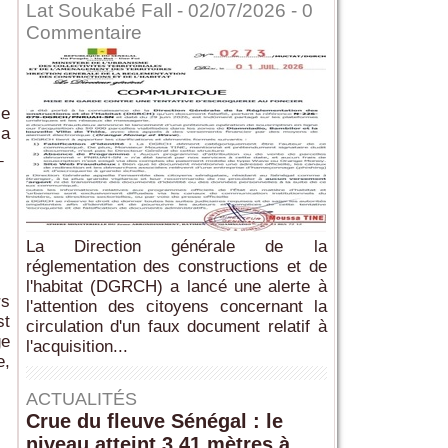
Lat Soukabé Fall - 02/07/2026 -
0
Commentaire
le
la
 ‎
La Direction générale de la
réglementation des constructions et de
l'habitat (DGRCH) a lancé une alerte à
rs
l'attention des citoyens concernant la
st
circulation d'un faux document relatif à
ge
l'acquisition...
e,
ACTUALITÉS
Crue du fleuve Sénégal : le
niveau atteint 3,41 mètres à