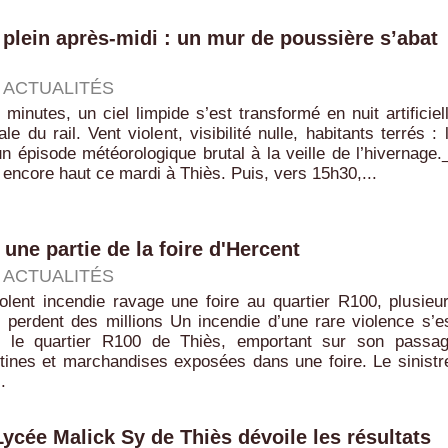
 plein après-midi : un mur de poussière s’abat
|
ACTUALITÉS
s minutes, un ciel limpide s’est transformé en nuit artificiel
le du rail. Vent violent, visibilité nulle, habitants terrés : 
un épisode météorologique brutal à la veille de l’hivernage._
it encore haut ce mardi à Thiès. Puis, vers 15h30,...
 une partie de la foire d'Hercent
|
ACTUALITÉS
olent incendie ravage une foire au quartier R100, plusieu
perdent des millions Un incendie d’une rare violence s’e
s le quartier R100 de Thiès, emportant sur son passa
tines et marchandises exposées dans une foire. Le sinistr
.
ycée Malick Sy de Thiès dévoile les résultats