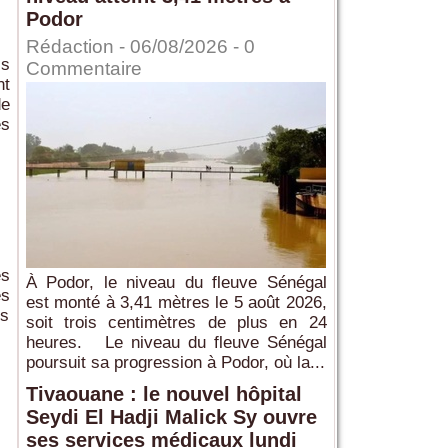
Podor
Rédaction
- 06/08/2026 -
0
is
Commentaire
nt
de
es
es
À Podor, le niveau du fleuve Sénégal
es
est monté à 3,41 mètres le 5 août 2026,
ès
soit trois centimètres de plus en 24
heures. Le niveau du fleuve Sénégal
poursuit sa progression à Podor, où la...
Tivaouane : le nouvel hôpital
Seydi El Hadji Malick Sy ouvre
ses services médicaux lundi