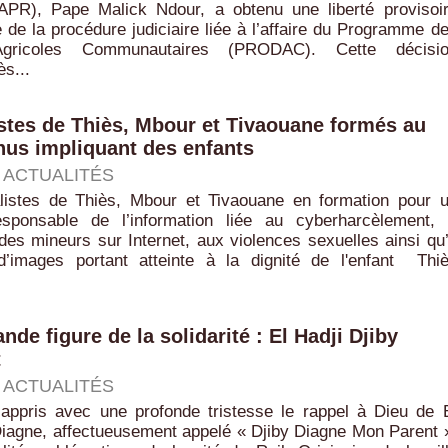
APR), Pape Malick Ndour, a obtenu une liberté provisoi
 de la procédure judiciaire liée à l’affaire du Programme d
gricoles Communautaires (PRODAC). ‎Cette décisi
ès...
istes de Thiès, Mbour et Tivaouane formés au
nus impliquant des enfants
|
ACTUALITÉS
rnalistes de Thiès, Mbour et Tivaouane en formation pour 
esponsable de l’information liée au cyberharcèlement,
n des mineurs sur Internet, aux violences sexuelles ainsi qu
d’images portant atteinte à la dignité de l'enfant ‎ ‎Thi
e figure de la solidarité : El Hadji Djiby
t
|
ACTUALITÉS
 appris avec une profonde tristesse le rappel à Dieu de 
 Diagne, affectueusement appelé « Djiby Diagne Mon Parent 