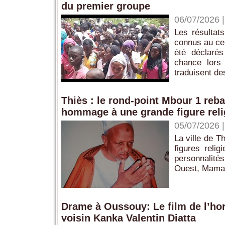
du premier groupe ‎ ‎
06/07/2026
‎Les résulta
connus au cen
été déclarés
chance lors
traduisent des
Thiès : le rond-point Mbour 1 reb
hommage à une grande figure reli
05/07/2026
La ville de T
figures reli
personnalités
Ouest, Mamadou
Drame à Oussouy: Le film de l’hor
voisin Kanka Valentin Diatta ‎