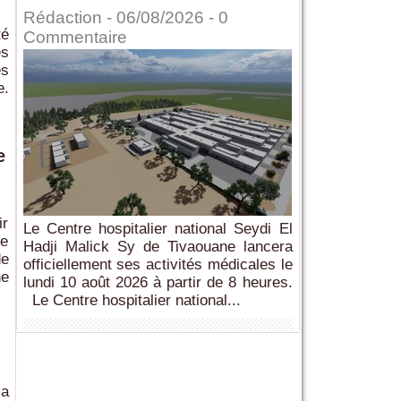
Rédaction
- 06/08/2026 -
0
té
Commentaire
es
es
e.
e
ir
Le Centre hospitalier national Seydi El
ée
Hadji Malick Sy de Tivaouane lancera
de
officiellement ses activités médicales le
ne
lundi 10 août 2026 à partir de 8 heures.
Le Centre hospitalier national...
la