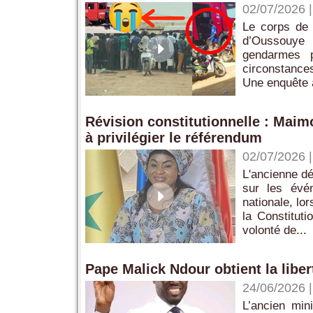
02/07/2026
Le corps de 
d’Oussouye 
gendarmes p
circonstances
Une enquête a
Révision constitutionnelle : Maim
à privilégier le référendum ‎
02/07/2026
‎L'ancienne d
sur les évé
nationale, lo
la Constituti
volonté de...
Pape Malick Ndour obtient la liber
24/06/2026
L’ancien min