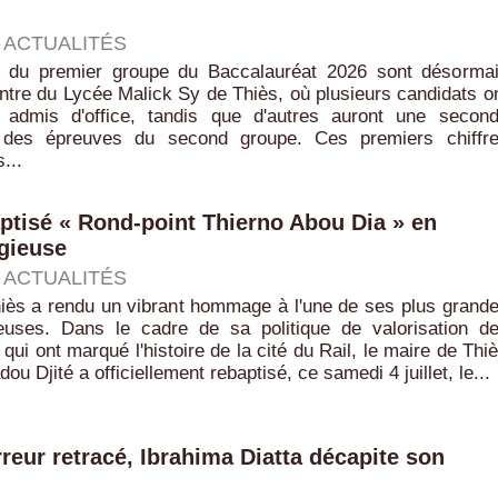
|
ACTUALITÉS
ts du premier groupe du Baccalauréat 2026 sont désorma
tre du Lycée Malick Sy de Thiès, où plusieurs candidats o
 admis d'office, tandis que d'autres auront une secon
 des épreuves du second groupe. Ces premiers chiffr
...
aptisé « Rond-point Thierno Abou Dia » en
gieuse
|
ACTUALITÉS
hiès a rendu un vibrant hommage à l'une de ses plus grand
gieuses. Dans le cadre de sa politique de valorisation d
 qui ont marqué l'histoire de la cité du Rail, le maire de Thi
 Djité a officiellement rebaptisé, ce samedi 4 juillet, le...
reur retracé, Ibrahima Diatta décapite son