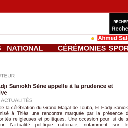
RECHE
Reche
Ahmed Saloum Dieng r
S
NATIONAL
CÉRÉMONIES
SPO
UTEUR
ji Saniokh Sène appelle à la prudence et
ive
|
ACTUALITÉS
de la célébration du Grand Magal de Touba, El Hadji Sanio
nisé à Thiès une rencontre marquée par la présence 
orités religieuses et politiques. Une occasion pour lui de 
ur l’actualité politique nationale, notamment sur l