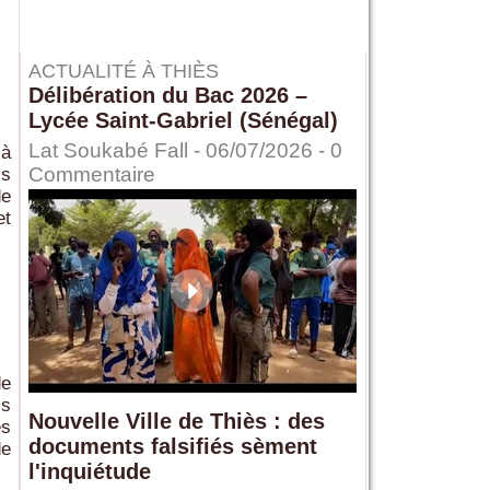
ACTUALITÉ À THIÈS
Délibération du Bac 2026 –
Lycée Saint-Gabriel (Sénégal)
Lat Soukabé Fall - 06/07/2026 -
0
 à
Commentaire
is
de
et
de
is
Nouvelle Ville de Thiès : des
es
documents falsifiés sèment
de
l'inquiétude