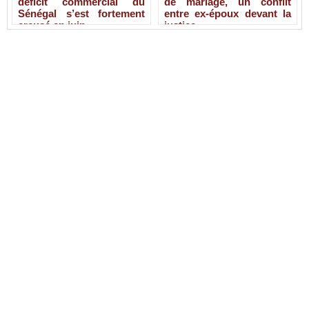
déficit commercial du
de mariage, un conflit
Sénégal s’est fortement
entre ex-époux devant la
creusé en juin
justice