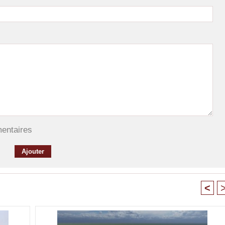
mentaires
<