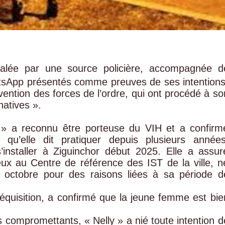
alée par une source policière, accompagnée d
sApp présentés comme preuves de ses intentions
ention des forces de l’ordre, qui ont procédé à so
natives ».
y » a reconnu être porteuse du VIH et a confirm
r qu’elle dit pratiquer depuis plusieurs années
nstaller à Ziguinchor début 2025. Elle a assur
eux au Centre de référence des IST de la ville, n
 octobre pour des raisons liées à sa période d
r réquisition, a confirmé que la jeune femme est bie
ompromettants, « Nelly » a nié toute intention d