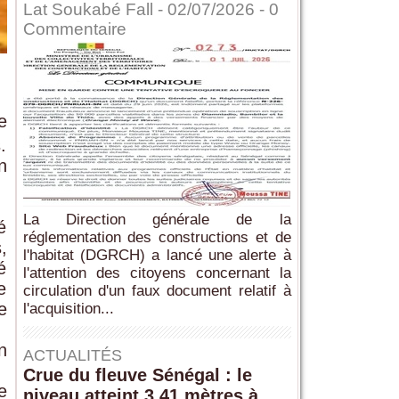
Lat Soukabé Fall - 02/07/2026 -
0
Commentaire
e
.
n
La Direction générale de la
é
réglementation des constructions et de
,
l'habitat (DGRCH) a lancé une alerte à
é
l'attention des citoyens concernant la
e
circulation d'un faux document relatif à
e
l'acquisition...
n
ACTUALITÉS
Crue du fleuve Sénégal : le
e
niveau atteint 3,41 mètres à