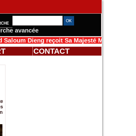
RCHE
rche avancée
ieng reçoit Sa Majesté Mansah Cissé au Sénég
RT
CONTACT
te
es
en