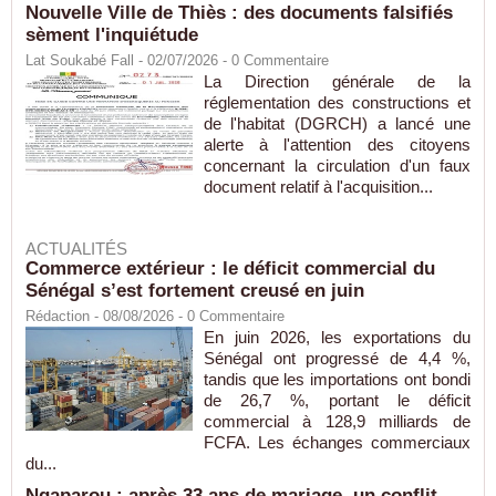
Nouvelle Ville de Thiès : des documents falsifiés
sèment l'inquiétude
Lat Soukabé Fall - 02/07/2026 -
0
Commentaire
La Direction générale de la
réglementation des constructions et
de l'habitat (DGRCH) a lancé une
alerte à l'attention des citoyens
concernant la circulation d'un faux
document relatif à l'acquisition...
ACTUALITÉS
Commerce extérieur : le déficit commercial du
Sénégal s’est fortement creusé en juin
Rédaction
- 08/08/2026 -
0
Commentaire
En juin 2026, les exportations du
Sénégal ont progressé de 4,4 %,
tandis que les importations ont bondi
de 26,7 %, portant le déficit
commercial à 128,9 milliards de
FCFA. Les échanges commerciaux
du...
Ngaparou : après 33 ans de mariage, un conflit