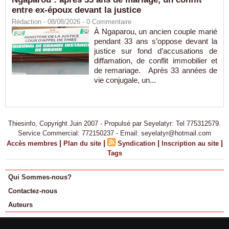
entre ex-époux devant la justice
Rédaction
- 08/08/2026 -
0
Commentaire
À Ngaparou, un ancien couple marié
pendant 33 ans s’oppose devant la
justice sur fond d’accusations de
diffamation, de conflit immobilier et
de remariage. Après 33 années de
vie conjugale, un...
Thiesinfo, Copyright Juin 2007 - Propulsé par Seyelatyr: Tel 775312579.
Service Commercial: 772150237 - Email: seyelatyr@hotmail.com
|
|
|
|
Accès membres
Plan du site
Syndication
Inscription au site
Tags
Qui Sommes-nous?
Contactez-nous
Auteurs