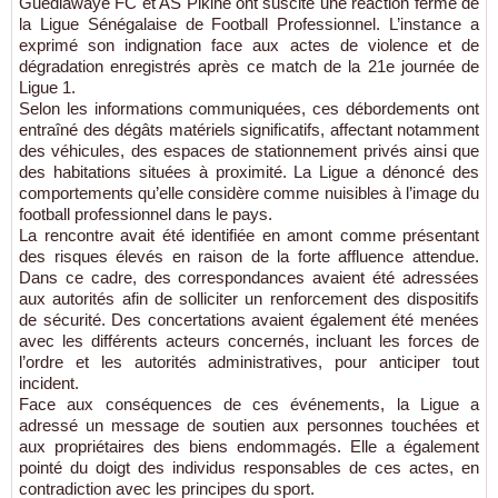
Guédiawaye FC et AS Pikine ont suscité une réaction ferme de
la Ligue Sénégalaise de Football Professionnel. L’instance a
exprimé son indignation face aux actes de violence et de
dégradation enregistrés après ce match de la 21e journée de
Ligue 1.
Selon les informations communiquées, ces débordements ont
entraîné des dégâts matériels significatifs, affectant notamment
des véhicules, des espaces de stationnement privés ainsi que
des habitations situées à proximité. La Ligue a dénoncé des
comportements qu’elle considère comme nuisibles à l’image du
football professionnel dans le pays.
La rencontre avait été identifiée en amont comme présentant
des risques élevés en raison de la forte affluence attendue.
Dans ce cadre, des correspondances avaient été adressées
aux autorités afin de solliciter un renforcement des dispositifs
de sécurité. Des concertations avaient également été menées
avec les différents acteurs concernés, incluant les forces de
l’ordre et les autorités administratives, pour anticiper tout
incident.
Face aux conséquences de ces événements, la Ligue a
adressé un message de soutien aux personnes touchées et
aux propriétaires des biens endommagés. Elle a également
pointé du doigt des individus responsables de ces actes, en
contradiction avec les principes du sport.