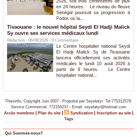
2026, soit trois centimètres de plus
en 24 heures. Le niveau du fleuve
Sénégal poursuit sa progression à
Podor, où la...
Tivaouane : le nouvel hôpital Seydi El Hadji Malick
Sy ouvre ses services médicaux lundi
Rédaction
- 06/08/2026 -
0
Commentaire
Le Centre hospitalier national Seydi
El Hadji Malick Sy de Tivaouane
lancera officiellement ses activités
médicales le lundi 10 août 2026 à
partir de 8 heures. Le Centre
hospitalier national...
Thiesinfo, Copyright Juin 2007 - Propulsé par Seyelatyr: Tel 775312579.
Service Commercial: 772150237 - Email: seyelatyr@hotmail.com
|
|
|
|
Accès membres
Plan du site
Syndication
Inscription au site
Tags
Qui Sommes-nous?