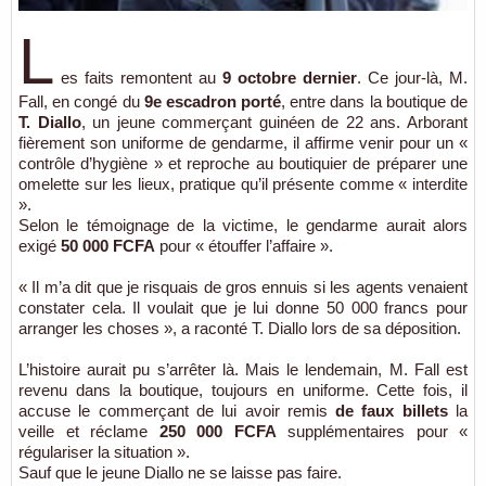
L
es faits remontent au
9 octobre dernier
. Ce jour-là, M.
Fall, en congé du
9e escadron porté
, entre dans la boutique de
T. Diallo
, un jeune commerçant guinéen de 22 ans. Arborant
fièrement son uniforme de gendarme, il affirme venir pour un «
contrôle d’hygiène » et reproche au boutiquier de préparer une
omelette sur les lieux, pratique qu’il présente comme « interdite
».
Selon le témoignage de la victime, le gendarme aurait alors
exigé
50 000 FCFA
pour « étouffer l’affaire ».
« Il m’a dit que je risquais de gros ennuis si les agents venaient
constater cela. Il voulait que je lui donne 50 000 francs pour
arranger les choses », a raconté T. Diallo lors de sa déposition.
L’histoire aurait pu s’arrêter là. Mais le lendemain, M. Fall est
revenu dans la boutique, toujours en uniforme. Cette fois, il
accuse le commerçant de lui avoir remis
de faux billets
la
veille et réclame
250 000 FCFA
supplémentaires pour «
régulariser la situation ».
Sauf que le jeune Diallo ne se laisse pas faire.