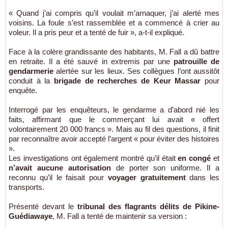
« Quand j’ai compris qu’il voulait m’arnaquer, j’ai alerté mes
voisins. La foule s’est rassemblée et a commencé à crier au
voleur. Il a pris peur et a tenté de fuir », a-t-il expliqué.
Face à la colère grandissante des habitants, M. Fall a dû battre
en retraite. Il a été sauvé in extremis par une
patrouille de
gendarmerie
alertée sur les lieux. Ses collègues l’ont aussitôt
conduit à la
brigade de recherches de Keur Massar
pour
enquête.
Interrogé par les enquêteurs, le gendarme a d’abord nié les
faits, affirmant que le commerçant lui avait « offert
volontairement 20 000 francs ». Mais au fil des questions, il finit
par reconnaître avoir accepté l’argent « pour éviter des histoires
».
Les investigations ont également montré qu’il était
en congé
et
n’avait aucune autorisation
de porter son uniforme. Il a
reconnu qu’il le faisait pour
voyager gratuitement
dans les
transports.
Présenté devant le
tribunal des flagrants délits de Pikine-
Guédiawaye
, M. Fall a tenté de maintenir sa version :