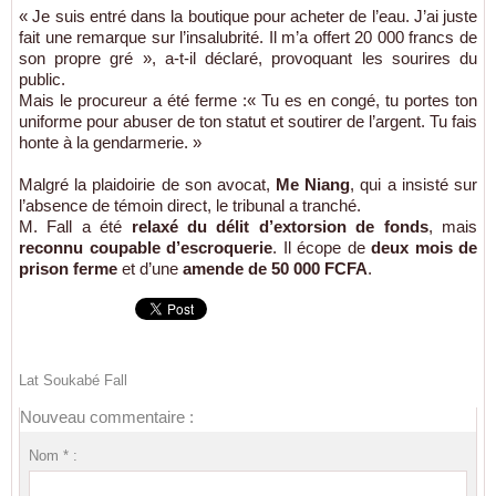
« Je suis entré dans la boutique pour acheter de l’eau. J’ai juste
fait une remarque sur l’insalubrité. Il m’a offert 20 000 francs de
son propre gré », a-t-il déclaré, provoquant les sourires du
public.
Mais le procureur a été ferme :« Tu es en congé, tu portes ton
uniforme pour abuser de ton statut et soutirer de l’argent. Tu fais
honte à la gendarmerie. »
Malgré la plaidoirie de son avocat,
Me Niang
, qui a insisté sur
l’absence de témoin direct, le tribunal a tranché.
M. Fall a été
relaxé du délit d’extorsion de fonds
, mais
reconnu coupable d’escroquerie
. Il écope de
deux mois de
prison ferme
et d’une
amende de 50 000 FCFA
.
Lat Soukabé Fall
Nouveau commentaire :
Nom * :