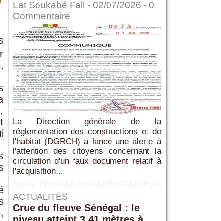
Lat Soukabé Fall - 02/07/2026 -
0
Commentaire
s
r
,
s
a
.
t
La Direction générale de la
réglementation des constructions et de
i
l'habitat (DGRCH) a lancé une alerte à
l'attention des citoyens concernant la
s
circulation d'un faux document relatif à
s
l'acquisition...
é
ACTUALITÉS
s
Crue du fleuve Sénégal : le
,
niveau atteint 3,41 mètres à