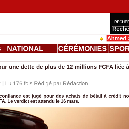
RECHE
Reche
Ahmed Saloum Di
S
NATIONAL
CÉRÉMONIES
SPO
ur une dette de plus de 12 millions FCFA liée 
 | Lu 176 fois Rédigé par
Rédaction
nfiance est jugé pour des achats de bétail à crédit n
A. Le verdict est attendu le 16 mars.