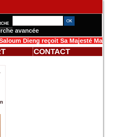
RCHE
rche avancée
eng reçoit Sa Majesté Mansah Cissé au Sénég
RT
CONTACT
à
on