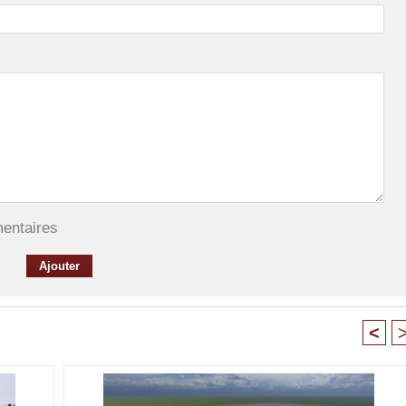
mentaires
<