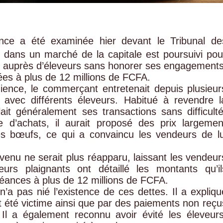
ance a été examinée hier devant le Tribunal de
t dans un marché de la capitale est poursuivi pou
it auprès d’éleveurs sans honorer ses engagements
mées à plus de 12 millions de FCFA.
ience, le commerçant entretenait depuis plusieur
 avec différents éleveurs. Habitué à revendre l
glait généralement ses transactions sans difficulté
ie d’achats, il aurait proposé des prix largemen
des bœufs, ce qui a convaincu les vendeurs de lu
évenu ne serait plus réapparu, laissant les vendeur
urs plaignants ont détaillé les montants qu’il
réances à plus de 12 millions de FCFA.
n’a pas nié l’existence de ces dettes. Il a expliqu
rait été victime ainsi que par des paiements non reçu
 Il a également reconnu avoir évité les éleveurs