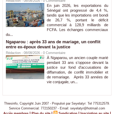
Rédaction
- 08/08/2026 -
0
Commentaire
En juin 2026, les exportations du
Sénégal ont progressé de 4,4 %,
tandis que les importations ont bondi
de 26,7 %, portant le déficit
commercial à 128,9 milliards de
FCFA. Les échanges commerciaux
du...
Ngaparou : après 33 ans de mariage, un conflit
entre ex-époux devant la justice
Rédaction
- 08/08/2026 -
0
Commentaire
À Ngaparou, un ancien couple marié
pendant 33 ans s’oppose devant la
justice sur fond d’accusations de
diffamation, de conflit immobilier et
de remariage. Après 33 années de
vie conjugale, un...
Thiesinfo, Copyright Juin 2007 - Propulsé par Seyelatyr: Tel 775312579.
Service Commercial: 772150237 - Email: seyelatyr@hotmail.com
|
|
|
|
Accès membres
Plan du site
Syndication
Inscription au site