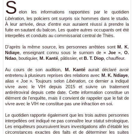
S
elon les informations rapportées par le quotidien
Libération
, les policiers ont surpris six hommes dans le studio.
À leur arrivée, deux d'entre eux auraient réussi à prendre la
fuite en sautant du balcon. Les quatre autres occupants ont été
interpellés et conduits au commissariat central de Thiès.
D'après la même source, les personnes arrêtées sont
M. K.
Ndiaye
, enseignant connu sous le surnom de
« Joe »
,
O.
Ndao
, boutiquier,
M. Kanté
, pâtissier, et
B. T. Diop
, chauffeur.
Au cours de son audition,
M. Kanté
aurait déclaré avoir
entretenu à plusieurs reprises des relations avec
M. K. Ndiaye
,
alias « Joe ». Toujours selon
Libération
, ce dernier a indiqué
vivre avec le VIH depuis 2015 et suivre un traitement
antirétroviral depuis cette date. Cette information constitue un
élément de l'enquête, mais il convient de rappeler que le fait de
vivre avec le VIH ne constitue pas une infraction en soi.
Le quotidien rapporte également que les trois autres personnes
interpellées ont indiqué ne pas connaître leur statut sérologique.
Les enquêteurs poursuivent leurs investigations afin d'établir les
circonstances exactes des faits et de déterminer les suites