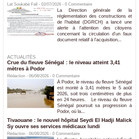
Lat Soukabé Fall - 02/07/2026 -
0
Commentaire
La Direction générale de la
réglementation des constructions et
de l'habitat (DGRCH) a lancé une
alerte à l'attention des citoyens
concernant la circulation d'un faux
document relatif à l'acquisition...
ACTUALITÉS
Crue du fleuve Sénégal : le niveau atteint 3,41
mètres à Podor
Rédaction
- 06/08/2026 -
0
Commentaire
À Podor, le niveau du fleuve Sénégal
est monté à 3,41 mètres le 5 août
2026, soit trois centimètres de plus
en 24 heures. Le niveau du fleuve
Sénégal poursuit sa progression à
Podor, où la...
Tivaouane : le nouvel hôpital Seydi El Hadji Malick
Sy ouvre ses services médicaux lundi
Rédaction
- 06/08/2026 -
0
Commentaire