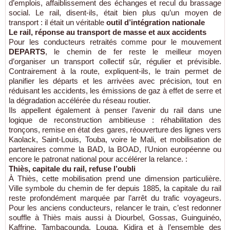
d’emplois, affaiblissement des échanges et recul du brassage
social. Le rail, disent-ils, était bien plus qu’un moyen de
transport : il était un véritable
outil d’intégration nationale
Le rail, réponse au transport de masse et aux accidents
Pour les conducteurs retraités comme pour le mouvement
DEPARTS
, le chemin de fer reste le meilleur moyen
d’organiser un transport collectif sûr, régulier et prévisible.
Contrairement à la route, expliquent-ils, le train permet de
planifier les départs et les arrivées avec précision, tout en
réduisant les accidents, les émissions de gaz à effet de serre et
la dégradation accélérée du réseau routier.
Ils appellent également à penser l’avenir du rail dans une
logique de reconstruction ambitieuse : réhabilitation des
tronçons, remise en état des gares, réouverture des lignes vers
Kaolack, Saint-Louis, Touba, voire le Mali, et mobilisation de
partenaires comme la BAD, la BOAD, l’Union européenne ou
encore le patronat national pour accélérer la relance. :
Thiès, capitale du rail, refuse l’oubli
À Thiès, cette mobilisation prend une dimension particulière.
Ville symbole du chemin de fer depuis 1885, la capitale du rail
reste profondément marquée par l’arrêt du trafic voyageurs.
Pour les anciens conducteurs, relancer le train, c’est redonner
souffle à Thiès mais aussi à Diourbel, Gossas, Guinguinéo,
Kaffrine, Tambacounda, Louga, Kidira et à l’ensemble des