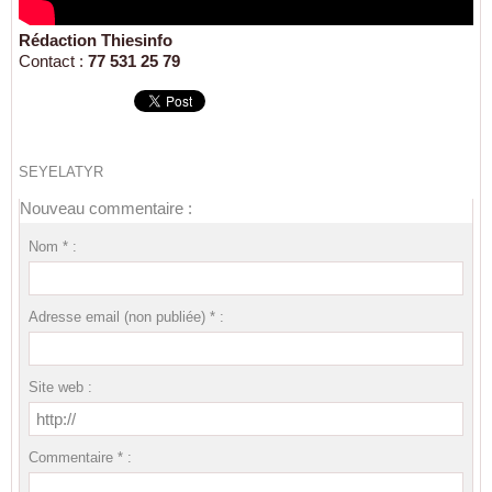
Rédaction Thiesinfo
Contact :
77 531 25 79
SEYELATYR
Nouveau commentaire :
Nom * :
Adresse email (non publiée) * :
Site web :
Commentaire * :