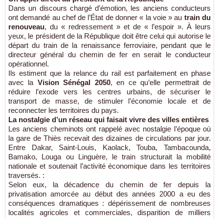
Dans un discours chargé d’émotion, les anciens conducteurs
ont demandé au chef de l’État de donner « la voie » au
train du
renouveau
, du « redressement » et de « l’espoir ». À leurs
yeux, le président de la République doit être celui qui autorise le
départ du train de la renaissance ferroviaire, pendant que le
directeur général du chemin de fer en serait le conducteur
opérationnel.
Ils estiment que la relance du rail est parfaitement en phase
avec la
Vision Sénégal 2050
, en ce qu’elle permettrait de
réduire l’exode vers les centres urbains, de sécuriser le
transport de masse, de stimuler l’économie locale et de
reconnecter les territoires du pays.
La nostalgie d’un réseau qui faisait vivre des villes entières
Les anciens cheminots ont rappelé avec nostalgie l’époque où
la gare de Thiès recevait des dizaines de circulations par jour.
Entre Dakar, Saint-Louis, Kaolack, Touba, Tambacounda,
Bamako, Louga ou Linguère, le train structurait la mobilité
nationale et soutenait l’activité économique dans les territoires
traversés. :
Selon eux, la décadence du chemin de fer depuis la
privatisation amorcée au début des années 2000 a eu des
conséquences dramatiques : dépérissement de nombreuses
localités agricoles et commerciales, disparition de milliers