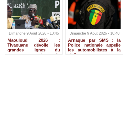
Dimanche 9 Août 2026 - 10:45
Dimanche 9 Août 2026 - 10:40
Maouloud 2026 :
Arnaque par SMS : la
Tivaouane dévoile les
Police nationale appelle
grandes lignes du
les automobilistes à la
programme autour du
vigilance
Tawhid