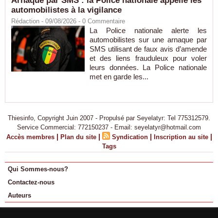
Arnaque par SMS : la Police nationale appelle les
automobilistes à la vigilance
Rédaction
- 09/08/2026 -
0
Commentaire
La Police nationale alerte les
automobilistes sur une arnaque par
SMS utilisant de faux avis d’amende
et des liens frauduleux pour voler
leurs données. La Police nationale
met en garde les...
Thiesinfo, Copyright Juin 2007 - Propulsé par Seyelatyr: Tel 775312579.
Service Commercial: 772150237 - Email: seyelatyr@hotmail.com
|
|
|
|
Accès membres
Plan du site
Syndication
Inscription au site
Tags
Qui Sommes-nous?
Contactez-nous
Auteurs