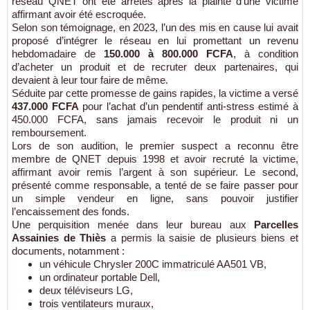
réseau QNET ont été arrêtés après la plainte d’une victime
affirmant avoir été escroquée.
Selon son témoignage, en 2023, l’un des mis en cause lui avait
proposé d’intégrer le réseau en lui promettant un revenu
hebdomadaire de
150.000 à 800.000 FCFA
, à condition
d’acheter un produit et de recruter deux partenaires, qui
devaient à leur tour faire de même.
Séduite par cette promesse de gains rapides, la victime a versé
437.000 FCFA
pour l’achat d’un pendentif anti-stress estimé à
450.000 FCFA, sans jamais recevoir le produit ni un
remboursement.
Lors de son audition, le premier suspect a reconnu être
membre de QNET depuis 1998 et avoir recruté la victime,
affirmant avoir remis l’argent à son supérieur. Le second,
présenté comme responsable, a tenté de se faire passer pour
un simple vendeur en ligne, sans pouvoir justifier
l’encaissement des fonds.
Une perquisition menée dans leur bureau aux
Parcelles
Assainies de Thiès
a permis la saisie de plusieurs biens et
documents, notamment :
un véhicule Chrysler 200C immatriculé AA501 VB,
un ordinateur portable Dell,
deux téléviseurs LG,
trois ventilateurs muraux,