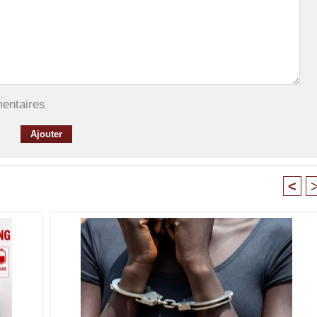
mentaires
<