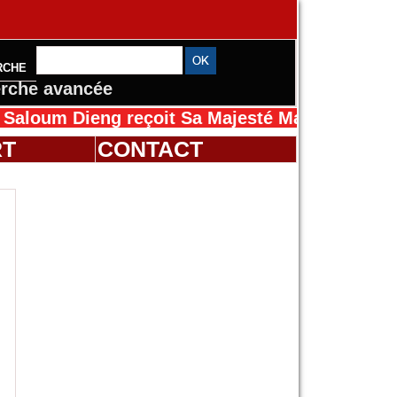
RCHE
rche avancée
ieng reçoit Sa Majesté Mansah Cissé au Sénég
RT
CONTACT