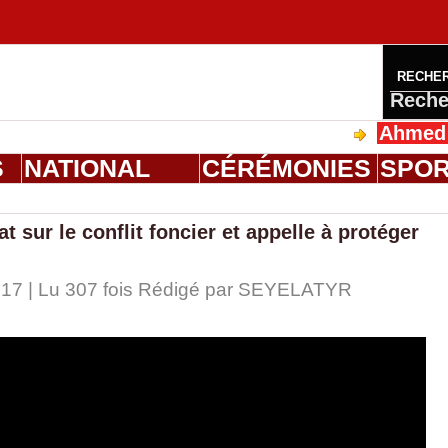
RECHE
Reche
Ahmed Saloum D
S
NATIONAL
CÉRÉMONIES
SPO
at sur le conflit foncier et appelle à protéger
:17 | Lu 307 fois Rédigé par
SEYELATYR