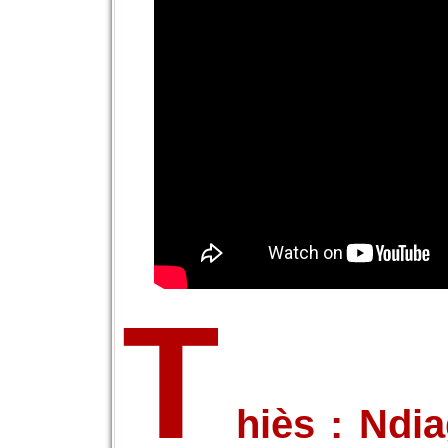
T
hiès : Ndia