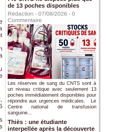
de 13 poches disponibles
Rédaction
- 07/08/2026 -
0
Commentaire
e
a
t
n
a
u
e
Les réserves de sang du CNTS sont à
un niveau critique avec seulement 13
poches immédiatement disponibles pour
,
répondre aux urgences médicales. Le
5
Centre national de transfusion
sanguine...
s
Thiès : une étudiante
s
interpellée après la découverte