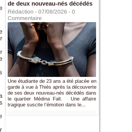
de deux nouveau-nés décédés
e
Rédaction
- 07/08/2026 -
0
Commentaire
e
r
r
e
s
Une étudiante de 23 ans a été placée en
garde à vue à Thiès après la découverte
de ses deux nouveau-nés décédés dans
a
le quartier Médina Fall. Une affaire
s
tragique suscite l’émotion dans le...
e
r