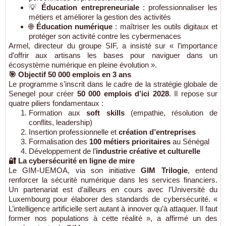
💡
Éducation entrepreneuriale
: professionnaliser les
métiers et améliorer la gestion des activités
🌐
Éducation numérique
: maîtriser les outils digitaux et
protéger son activité contre les cybermenaces
Armel, directeur du groupe SIF, a insisté sur « l’importance
d’offrir aux artisans les bases pour naviguer dans un
écosystème numérique en pleine évolution ».
🎯 Objectif 50 000 emplois en 3 ans
Le programme s’inscrit dans le cadre de la stratégie globale de
Senegel pour créer
50 000 emplois d’ici 2028
. Il repose sur
quatre piliers fondamentaux :
Formation aux
soft skills
(empathie, résolution de
conflits, leadership)
Insertion professionnelle et
création d’entreprises
Formalisation des
100 métiers prioritaires
au Sénégal
Développement de l’
industrie créative et culturelle
🔐 La cybersécurité en ligne de mire
Le GIM-UEMOA, via son initiative
GIM Trilogie
, entend
renforcer la sécurité numérique dans les services financiers.
Un partenariat est d’ailleurs en cours avec l’Université du
Luxembourg pour élaborer des standards de cybersécurité. «
L’intelligence artificielle sert autant à innover qu’à attaquer. Il faut
former nos populations à cette réalité », a affirmé un des