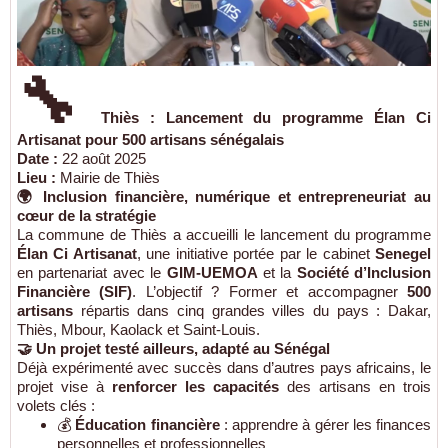
🔧
Thiès : Lancement du programme Élan Ci
Artisanat pour 500 artisans sénégalais
Date :
22 août 2025
Lieu :
Mairie de Thiès
🌍 Inclusion financière, numérique et entrepreneuriat au
cœur de la stratégie
La commune de Thiès a accueilli le lancement du programme
Élan Ci Artisanat
, une initiative portée par le cabinet
Senegel
en partenariat avec le
GIM-UEMOA
et la
Société d’Inclusion
Financière (SIF)
. L’objectif ? Former et accompagner
500
artisans
répartis dans cinq grandes villes du pays : Dakar,
Thiès, Mbour, Kaolack et Saint-Louis.
🤝 Un projet testé ailleurs, adapté au Sénégal
Déjà expérimenté avec succès dans d’autres pays africains, le
projet vise à
renforcer les capacités
des artisans en trois
volets clés :
💰
Éducation financière
: apprendre à gérer les finances
personnelles et professionnelles