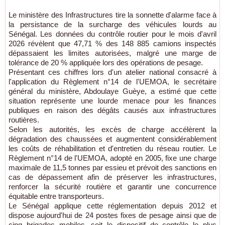
Le ministère des Infrastructures tire la sonnette d'alarme face à
la persistance de la surcharge des véhicules lourds au
Sénégal. Les données du contrôle routier pour le mois d'avril
2026 révèlent que 47,71 % des 148 885 camions inspectés
dépassaient les limites autorisées, malgré une marge de
tolérance de 20 % appliquée lors des opérations de pesage.
Présentant ces chiffres lors d'un atelier national consacré à
l'application du Règlement n°14 de l'UEMOA, le secrétaire
général du ministère, Abdoulaye Guèye, a estimé que cette
situation représente une lourde menace pour les finances
publiques en raison des dégâts causés aux infrastructures
routières.
Selon les autorités, les excès de charge accélèrent la
dégradation des chaussées et augmentent considérablement
les coûts de réhabilitation et d'entretien du réseau routier. Le
Règlement n°14 de l'UEMOA, adopté en 2005, fixe une charge
maximale de 11,5 tonnes par essieu et prévoit des sanctions en
cas de dépassement afin de préserver les infrastructures,
renforcer la sécurité routière et garantir une concurrence
équitable entre transporteurs.
Le Sénégal applique cette réglementation depuis 2012 et
dispose aujourd'hui de 24 postes fixes de pesage ainsi que de
cinq brigades mobiles, soit le dispositif de contrôle le plus