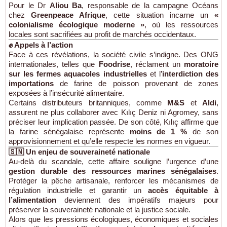
Pour le Dr
Aliou Ba
, responsable de la campagne Océans
chez
Greenpeace Afrique
, cette situation incarne un
«
colonialisme écologique moderne »
, où les ressources
locales sont sacrifiées au profit de marchés occidentaux.
✊ Appels à l’action
Face à ces révélations, la société civile s’indigne. Des ONG
internationales, telles que
Foodrise
, réclament un
moratoire
sur les fermes aquacoles industrielles
et l’
interdiction des
importations
de farine de poisson provenant de zones
exposées à l’insécurité alimentaire.
Certains distributeurs britanniques, comme
M&S
et
Aldi
,
assurent ne plus collaborer avec Kılıç Deniz ni Agromey, sans
préciser leur implication passée. De son côté, Kılıç affirme que
la farine sénégalaise représente
moins de 1 %
de son
approvisionnement et qu’elle respecte les normes en vigueur.
🇸🇳 Un enjeu de souveraineté nationale
Au-delà du scandale, cette affaire souligne l’urgence d’une
gestion durable des ressources marines sénégalaises
.
Protéger la pêche artisanale, renforcer les mécanismes de
régulation industrielle et garantir un
accès équitable à
l’alimentation
deviennent des impératifs majeurs pour
préserver la souveraineté nationale et la justice sociale.
Alors que les pressions écologiques, économiques et sociales