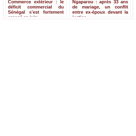
Commerce extérieur : le
Ngaparou : après 33 ans
déficit commercial du
de mariage, un conflit
Sénégal s’est fortement
entre ex-époux devant la
creusé en juin
justice