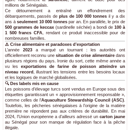
millions de Sénégalais.
Ce détournement a entraîné un effondrement des
débarquements, passés de
plus de 100 000 tonnes
il y a dix
ans à
seulement 10 000 tonnes
par an. En parallèle, le prix de
500 grammes de keccax
(sardinelle séchée) a bondi de
100 à
1 500 francs CFA
, rendant ce produit inaccessible pour de
nombreuses familles.
⚠️ Crise alimentaire et paradoxes d’exportation
L’année
2023
a marqué un tournant : les autorités ont
officiellement reconnu une
situation de crise alimentaire
dans
plusieurs régions du pays. Ironie du sort, cette même année a
vu les
exportations de farine de poisson atteindre un
niveau record
, illustrant les tensions entre les besoins locaux
et les logiques de marché globalisées.
🔍 Des labels mis en cause
Les poissons d’élevage turcs sont vendus en Europe sous des
étiquettes garantissant un « approvisionnement responsable »,
comme celles de l’
Aquaculture Stewardship Council (ASC)
.
Toutefois, les pêcheries sénégalaises à l’origine de la matière
première ne répondent pas aux critères de durabilité. En mai
2024, l’Union européenne a d’ailleurs adressé un
carton jaune
au Sénégal pour son manque de régulation face à la pêche
illégale.