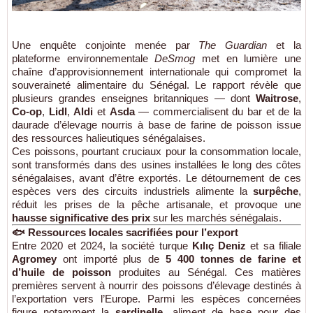
Une enquête conjointe menée par
The Guardian
et la
plateforme environnementale
DeSmog
met en lumière une
chaîne d’approvisionnement internationale qui compromet la
souveraineté alimentaire du Sénégal. Le rapport révèle que
plusieurs grandes enseignes britanniques — dont
Waitrose
,
Co-op
,
Lidl
,
Aldi
et
Asda
— commercialisent du bar et de la
daurade d’élevage nourris à base de farine de poisson issue
des ressources halieutiques sénégalaises.
Ces poissons, pourtant cruciaux pour la consommation locale,
sont transformés dans des usines installées le long des côtes
sénégalaises, avant d’être exportés. Le détournement de ces
espèces vers des circuits industriels alimente la
surpêche
,
réduit les prises de la pêche artisanale, et provoque une
hausse significative des prix
sur les marchés sénégalais.
🐟 Ressources locales sacrifiées pour l’export
Entre 2020 et 2024, la société turque
Kılıç Deniz
et sa filiale
Agromey
ont importé plus de
5 400 tonnes de farine et
d’huile de poisson
produites au Sénégal. Ces matières
premières servent à nourrir des poissons d’élevage destinés à
l’exportation vers l’Europe. Parmi les espèces concernées
figure notamment la
sardinelle
, aliment de base pour des