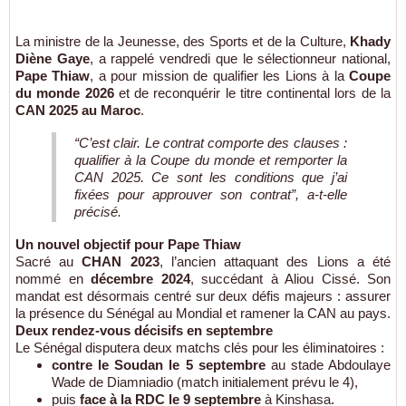
La ministre de la Jeunesse, des Sports et de la Culture,
Khady
Diène Gaye
, a rappelé vendredi que le sélectionneur national,
Pape Thiaw
, a pour mission de qualifier les Lions à la
Coupe
du monde 2026
et de reconquérir le titre continental lors de la
CAN 2025 au Maroc
.
“C’est clair. Le contrat comporte des clauses :
qualifier à la Coupe du monde et remporter la
CAN 2025. Ce sont les conditions que j’ai
fixées pour approuver son contrat”, a-t-elle
précisé.
Un nouvel objectif pour Pape Thiaw
Sacré au
CHAN 2023
, l’ancien attaquant des Lions a été
nommé en
décembre 2024
, succédant à Aliou Cissé. Son
mandat est désormais centré sur deux défis majeurs : assurer
la présence du Sénégal au Mondial et ramener la CAN au pays.
Deux rendez-vous décisifs en septembre
Le Sénégal disputera deux matchs clés pour les éliminatoires :
contre le Soudan le 5 septembre
au stade Abdoulaye
Wade de Diamniadio (match initialement prévu le 4),
puis
face à la RDC le 9 septembre
à Kinshasa.