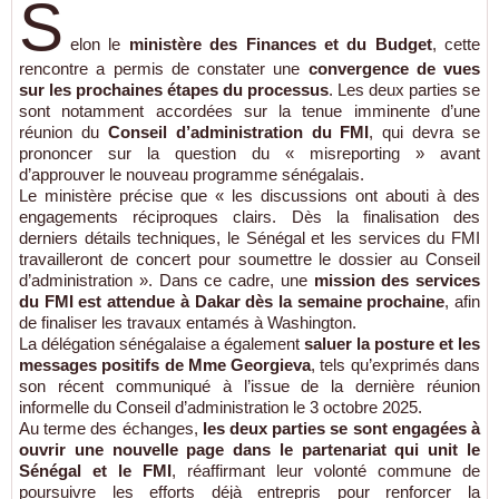
S
elon le
ministère des Finances et du Budget
, cette
rencontre a permis de constater une
convergence de vues
sur les prochaines étapes du processus
. Les deux parties se
sont notamment accordées sur la tenue imminente d’une
réunion du
Conseil d’administration du FMI
, qui devra se
prononcer sur la question du « misreporting » avant
d’approuver le nouveau programme sénégalais.
Le ministère précise que « les discussions ont abouti à des
engagements réciproques clairs. Dès la finalisation des
derniers détails techniques, le Sénégal et les services du FMI
travailleront de concert pour soumettre le dossier au Conseil
d’administration ». Dans ce cadre, une
mission des services
du FMI est attendue à Dakar dès la semaine prochaine
, afin
de finaliser les travaux entamés à Washington.
La délégation sénégalaise a également
saluer la posture et les
messages positifs de Mme Georgieva
, tels qu’exprimés dans
son récent communiqué à l’issue de la dernière réunion
informelle du Conseil d’administration le 3 octobre 2025.
Au terme des échanges,
les deux parties se sont engagées à
ouvrir une nouvelle page dans le partenariat qui unit le
Sénégal et le FMI
, réaffirmant leur volonté commune de
poursuivre les efforts déjà entrepris pour renforcer la