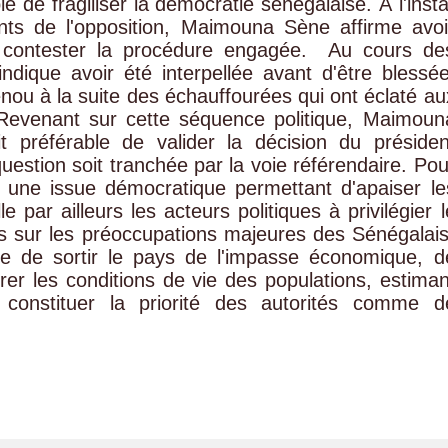
 de fragiliser la démocratie sénégalaise. À l'insta
ants de l'opposition, Maimouna Sène affirme avoi
r contester la procédure engagée. ‎ ‎Au cours de
indique avoir été interpellée avant d'être blessée
enou à la suite des échauffourées qui ont éclaté au
 ‎Revenant sur cette séquence politique, Maimoun
it préférable de valider la décision du présiden
estion soit tranchée par la voie référendaire. Pou
e une issue démocratique permettant d'apaiser le
e par ailleurs les acteurs politiques à privilégier l
rts sur les préoccupations majeures des Sénégalais
ce de sortir le pays de l'impasse économique, d
rer les conditions de vie des populations, estiman
constituer la priorité des autorités comme d