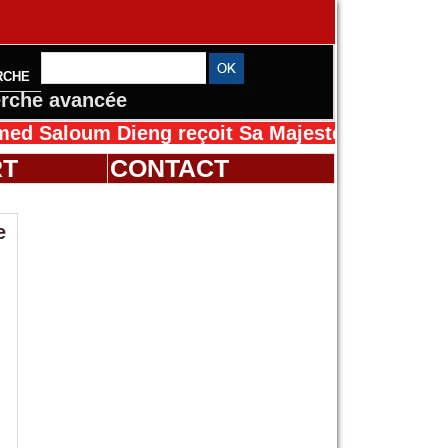
RCHE
rche avancée
oum Dieng reçoit Sa Majesté Mansah Cissé au
RT
CONTACT
e