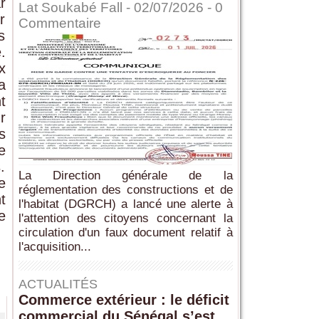
r
Lat Soukabé Fall - 02/07/2026 -
0
r
Commentaire
s
.
x
a
t
r
s
e
.
La Direction générale de la
e
réglementation des constructions et de
t
l'habitat (DGRCH) a lancé une alerte à
e
l'attention des citoyens concernant la
circulation d'un faux document relatif à
l'acquisition...
ACTUALITÉS
Commerce extérieur : le déficit
commercial du Sénégal s’est