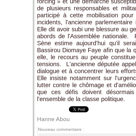
forcing » et une démarche susceptible
de plusieurs responsables et milit
participé à cette mobilisation pou
incidents, l'ancienne parlementaire 
Elle dit avoir subi une blessure au g
abords de l'Assemblée nationale. ‎
Sène estime aujourd'hui qu'il sera
Bassirou Diomaye Faye afin que la qu
elle, le recours au peuple constitu
tensions. ‎ ‎L'ancienne députée appell
dialogue et à concentrer leurs effo
Elle insiste notamment sur l'urgen
lutter contre le chômage et d'amélio
que ces défis doivent désormais 
l'ensemble de la classe politique.
Hanne Abou
Nouveau commentaire :