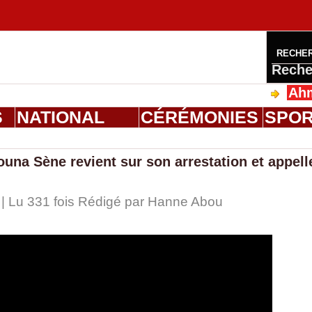
RECHE
Reche
Ahmed Sal
S
NATIONAL
CÉRÉMONIES
SPO
ouna Sène revient sur son arrestation et appell
 | Lu 331 fois Rédigé par
Hanne Abou