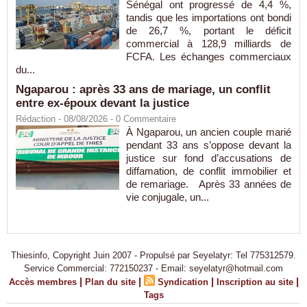
Sénégal ont progressé de 4,4 %,
tandis que les importations ont bondi
de 26,7 %, portant le déficit
commercial à 128,9 milliards de
FCFA. Les échanges commerciaux
du...
Ngaparou : après 33 ans de mariage, un conflit
entre ex-époux devant la justice
Rédaction
- 08/08/2026 -
0
Commentaire
À Ngaparou, un ancien couple marié
pendant 33 ans s’oppose devant la
justice sur fond d’accusations de
diffamation, de conflit immobilier et
de remariage. Après 33 années de
vie conjugale, un...
Thiesinfo, Copyright Juin 2007 - Propulsé par Seyelatyr: Tel 775312579.
Service Commercial: 772150237 - Email: seyelatyr@hotmail.com
|
|
|
|
Accès membres
Plan du site
Syndication
Inscription au site
Tags