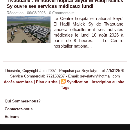
Tivaouane : le nouvel hôpital Seydi El Hadji Malick
Sy ouvre ses services médicaux lundi
Rédaction
- 06/08/2026 -
0
Commentaire
Le Centre hospitalier national Seydi
El Hadji Malick Sy de Tivaouane
lancera officiellement ses activités
médicales le lundi 10 août 2026 à
partir de 8 heures. Le Centre
hospitalier national...
Thiesinfo, Copyright Juin 2007 - Propulsé par Seyelatyr: Tel 775312579.
Service Commercial: 772150237 - Email: seyelatyr@hotmail.com
|
|
|
|
Accès membres
Plan du site
Syndication
Inscription au site
Tags
Qui Sommes-nous?
Contactez-nous
Auteurs