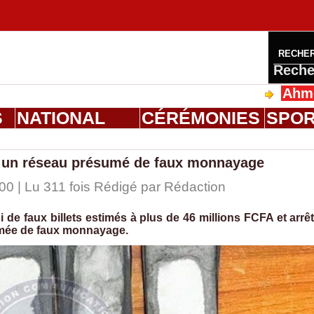
RECHE
Reche
Ahmed Saloum
S
NATIONAL
CÉRÉMONIES
SPO
e un réseau présumé de faux monnayage
00 | Lu 311 fois Rédigé par
Rédaction
de faux billets estimés à plus de 46 millions FCFA et arrê
umée de faux monnayage.