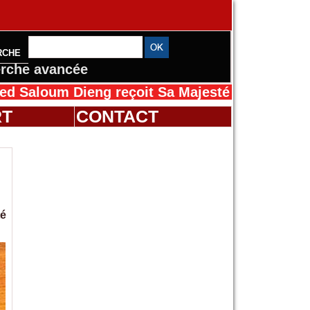
RCHE
rche avancée
 Dieng reçoit Sa Majesté Mansah Cissé au Sé
RT
CONTACT
té