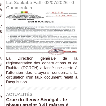
Lat Soukabé Fall - 02/07/2026 -
0
e
Commentaire
a
s
e
s
t
s
s
La Direction générale de la
réglementation des constructions et de
s
l'habitat (DGRCH) a lancé une alerte à
l'attention des citoyens concernant la
s
circulation d'un faux document relatif à
l'acquisition...
e
ACTUALITÉS
é
Crue du fleuve Sénégal : le
niveau atteint 3,41 mètres à