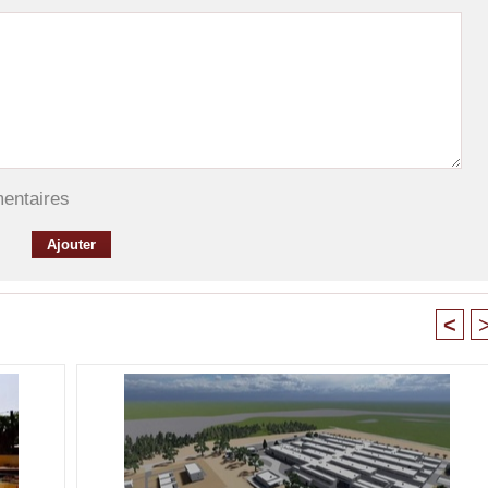
mentaires
<